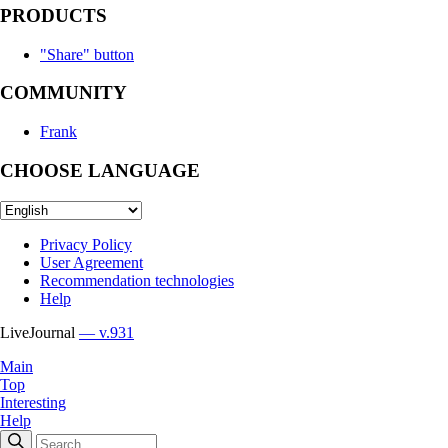
PRODUCTS
"Share" button
COMMUNITY
Frank
CHOOSE LANGUAGE
Privacy Policy
User Agreement
Recommendation technologies
Help
LiveJournal
— v.931
Main
Top
Interesting
Help