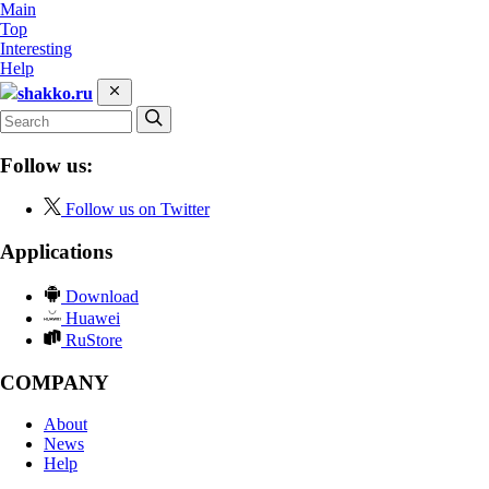
Main
Top
Interesting
Help
shakko.ru
Follow us:
Follow us on Twitter
Applications
Download
Huawei
RuStore
COMPANY
About
News
Help