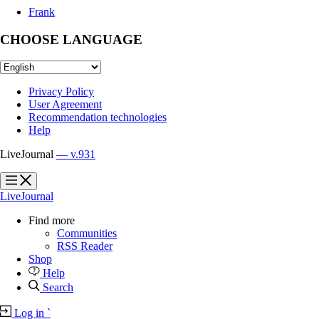
Frank
CHOOSE LANGUAGE
Privacy Policy
User Agreement
Recommendation technologies
Help
LiveJournal
— v.931
?
?
LiveJournal
Find more
Communities
RSS Reader
Shop
Help
Search
Log in
`