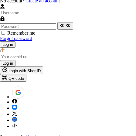
No account?
Create an account
Remember me
Forgot password
Log in
Log in
Login with Sber ID
QR code