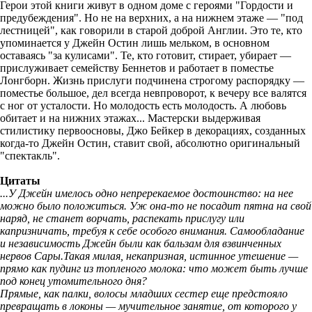
Герои этой книги живут в одном доме с героями "Гордости и
предубеждения". Но не на верхних, а на нижнем этаже — "под
лестницей", как говорили в старой доброй Англии. Это те, кто
упоминается у Джейн Остин лишь мельком, в основном
оставаясь "за кулисами". Те, кто готовит, стирает, убирает —
прислуживает семейству Беннетов и работает в поместье
Лонгборн. Жизнь прислуги подчинена строгому распорядку —
поместье большое, дел всегда невпроворот, к вечеру все валятся
с ног от усталости. Но молодость есть молодость. А любовь
обитает и на нижних этажах... Мастерски выдерживая
стилистику первоосновы, Джо Бейкер в декорациях, созданных
когда-то Джейн Остин, ставит свой, абсолютно оригинальный
"спектакль".
Цитаты
...У Джейн имелось одно непререкаемое достоинство: на нее
можно было положиться. Уж она-то не посадит пятна на свой
наряд, не станет ворчать, распекать прислугу или
капризничать, требуя к себе особого внимания. Самообладание
и независимость Джейн были как бальзам для взвинченных
нервов Сары.Такая милая, некапризная, истинное утешение —
прямо как пудинг из топленого молока: что может быть лучше
под конец утомительного дня?
Прямые, как палки, волосы младших сестер еще предстояло
превращать в локоны — мучительное занятие, от которого у