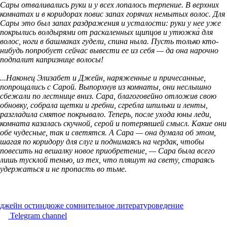
Сары отваливались руки и у всех лопалось терпение. В верхних
комнатах и в коридорах повис запах горячих немытых волос. Для
Сары это был запах раздражения и усталости: руки у нее уже
покрылись волдырями от раскаленных щипцов и утюжка́ для
волос, ноги в башмаках гудели, спина ныла. Пусть только кто-
нибудь попробует сейчас вывести ее из себя — да она нарочно
подпалит капризнице волосы!
...Наконец Элизабет и Джейн, наряженные и причесанные,
попрощались с Сарой. Выпорхнув из комнаты, они неслышно
сбежали по лестнице вниз. Сара, благоговейно отложив свою
обновку, собрала щетки и гребни, сгребла шпильки и ленты,
разгладила смятое покрывало. Теперь, после ухода юны леди,
комната казалась скучной, серой и потерявшей смысл. Какие они
обе чудесные, так и светятся. А Сара — она думала об этом,
шагая по коридору для слуг и поднимаясь на чердак, чтобы
повесить на вешалку новое приобретение, — Сара была всего
лишь тусклой тенью, из тех, что пляшут на свету, стараясь
удержаться и не пропасть во тьме.
джейн остин
дюже сомнительное литературоведение
Telegram channel