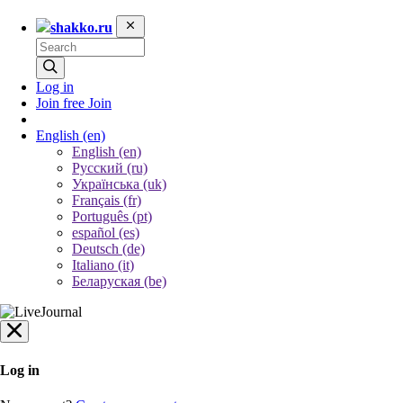
shakko.ru
Log in
Join free
Join
English
(en)
English (en)
Русский (ru)
Українська (uk)
Français (fr)
Português (pt)
español (es)
Deutsch (de)
Italiano (it)
Беларуская (be)
Log in