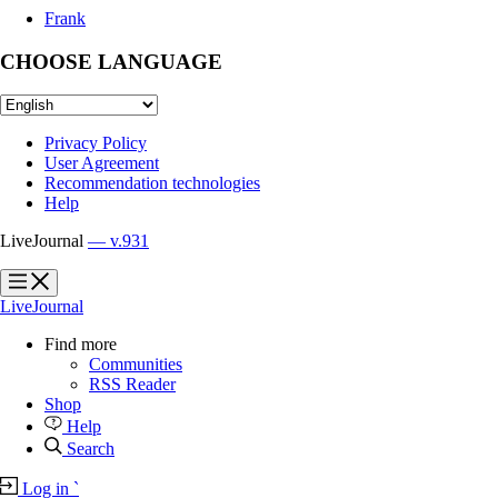
Frank
CHOOSE LANGUAGE
Privacy Policy
User Agreement
Recommendation technologies
Help
LiveJournal
— v.931
?
?
LiveJournal
Find more
Communities
RSS Reader
Shop
Help
Search
Log in
`