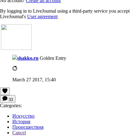
No account?
Create an account
By logging in to LiveJournal using a third-party service you accept
LiveJournal's
User agreement
shakko.ru
Golden Entry
March 27 2017, 15:40
33
Categories:
Искусство
История
Происшествия
Cancel