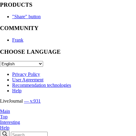
PRODUCTS
"Share" button
COMMUNITY
Frank
CHOOSE LANGUAGE
Privacy Policy
User Agreement
Recommendation technologies
Help
LiveJournal
— v.931
Main
Top
Interesting
Help