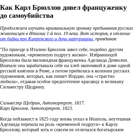
Как Карл Брюллов довел француженку
до самоубийства
Продолжаем изучать криминальную хронику пребывания русских
живописцев в Италии 1-й пол. 19 века. Вот история, в отличие
от байки про Кипренского и дочь натурщицы
, правдивая:
"По приезде в Италию Брюллов завел себе, подобно другим
художникам, «временную подругу жизни». Избранницей
Брюллова была миловидная француженка Аделаида Демюлен.
Вначале она зарабатывала себе на хлеб экономкой в доме одной
русской княгини в Риме, а потом прибилась к колонии русских
художников, которых, как пишет Иордан, она «страстно
любила», отдавая особое предпочтение красавцу и великану
Сильвестру Щедрину.
Сильвестр Щедрин, Автопортрет. 1817.
Карл Брюллов. Автопортрет. 1823.
Когда пейзажист в 1825 году вновь уехал в Неаполь, неутешная
Аделаида перешла на роль «временной подруги» к Карлу
Брюллову, который хоть и совсем не отличался богатырским