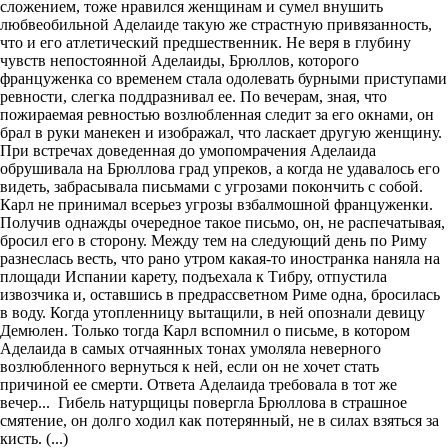
сложением, тоже нравился женщинам и сумел внушить
любвеобильной Аделаиде такую же страстную привязанность,
что и его атлетический предшественник. Не веря в глубину
чувств непостоянной Аделаиды, Брюллов, которого
француженка со временем стала одолевать бурными приступами
ревности, слегка поддразнивал ее. По вечерам, зная, что
пожираемая ревностью возлюбленная следит за его окнами, он
брал в руки манекен и изображал, что ласкает другую женщину.
При встречах доведенная до умопомрачения Аделаида
обрушивала на Брюллова град упреков, а когда не удавалось его
видеть, забрасывала письмами с угрозами покончить с собой.
Карл не принимал всерьез угрозы взбалмошной француженки.
Получив однажды очередное такое письмо, он, не распечатывая,
бросил его в сторону. Между тем на следующий день по Риму
разнеслась весть, что рано утром какая-то иностранка наняла на
площади Испании карету, подъехала к Тибру, отпустила
извозчика и, оставшись в предрассветном Риме одна, бросилась
в воду. Когда утопленницу вытащили, в ней опознали девицу
Демюлен. Только тогда Карл вспомнил о письме, в котором
Аделаида в самых отчаянных тонах умоляла неверного
возлюбленного вернуться к ней, если он не хочет стать
причиной ее смерти. Ответа Аделаида требовала в тот же
вечер... Гибель натурщицы повергла Брюллова в страшное
смятение, он долго ходил как потерянный, не в силах взяться за
кисть. (...)