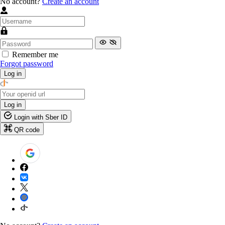
No account?
Create an account
Remember me
Forgot password
Log in
Log in
Login with Sber ID
QR code