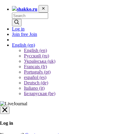
shakko.ru
Log in
Join free
Join
English
(en)
English (en)
Русский (ru)
Українська (uk)
Français (fr)
Português (pt)
español (es)
Deutsch (de)
Italiano (it)
Беларуская (be)
Log in