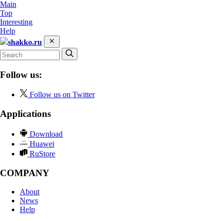
Main
Top
Interesting
Help
shakko.ru
Follow us:
Follow us on Twitter
Applications
Download
Huawei
RuStore
COMPANY
About
News
Help