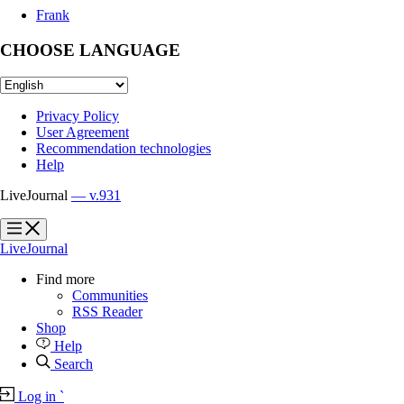
Frank
CHOOSE LANGUAGE
Privacy Policy
User Agreement
Recommendation technologies
Help
LiveJournal
— v.931
?
?
LiveJournal
Find more
Communities
RSS Reader
Shop
Help
Search
Log in
`