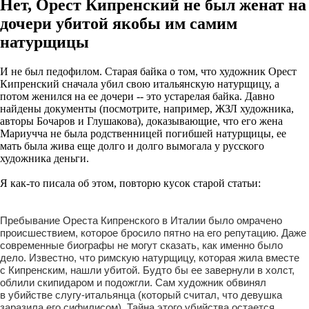
Нет, Орест Кипренский не был женат на
дочери убитой якобы им самим
натурщицы
И не был педофилом. Старая байка о том, что художник Орест
Кипренский сначала убил свою итальянскую натурщицу, а
потом женился на ее дочери -- это устарелая байка. Давно
найдены документы (посмотрите, например, ЖЗЛ художника,
авторы Бочаров и Глушакова), доказывающие, что его жена
Мариучча не была родственницей погибшей натурщицы, ее
мать была жива еще долго и долго вымогала у русского
художника деньги.
Я как-то писала об этом, повторю кусок старой статьи:
Пребывание Ореста Кипренского в Италии было омрачено
происшествием, которое бросило пятно на его репутацию. Даже
современные биографы не могут сказать, как именно было
дело. Известно, что римскую натурщицу, которая жила вместе
с Кипренским, нашли убитой. Будто бы ее завернули в холст,
облили скипидаром и подожгли. Сам художник обвинял
в убийстве слугу-итальянца (который считал, что девушка
заразила его сифилисом). Тайна этого убийства остается