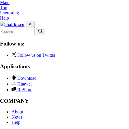
Main
Top
Interesting
Help
shakko.ru
Follow us:
Follow us on Twitter
Applications
Download
Huawei
RuStore
COMPANY
About
News
Help