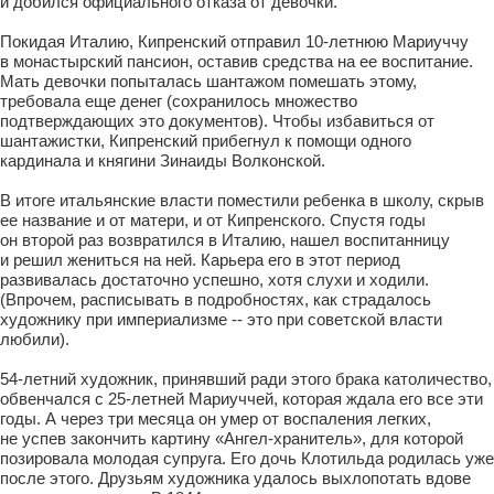
и добился официального отказа от девочки.
Покидая Италию, Кипренский отправил 10-летнюю Мариуччу
в монастырский пансион, оставив средства на ее воспитание.
Мать девочки попыталась шантажом помешать этому,
требовала еще денег (сохранилось множество
подтверждающих это документов). Чтобы избавиться от
шантажистки, Кипренский прибегнул к помощи одного
кардинала и княгини Зинаиды Волконской.
В итоге итальянские власти поместили ребенка в школу, скрыв
ее название и от матери, и от Кипренского. Спустя годы
он второй раз возвратился в Италию, нашел воспитанницу
и решил жениться на ней. Карьера его в этот период
развивалась достаточно успешно, хотя слухи и ходили.
(Впрочем, расписывать в подробностях, как страдалось
художнику при империализме -- это при советской власти
любили).
54-летний художник, принявший ради этого брака католичество,
обвенчался с 25-летней Мариуччей, которая ждала его все эти
годы. А через три месяца он умер от воспаления легких,
не успев закончить картину «Ангел-хранитель», для которой
позировала молодая супруга. Его дочь Клотильда родилась уже
после этого. Друзьям художника удалось выхлопотать вдове