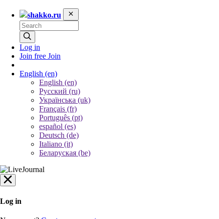
shakko.ru
Log in
Join free
Join
English
(en)
English (en)
Русский (ru)
Українська (uk)
Français (fr)
Português (pt)
español (es)
Deutsch (de)
Italiano (it)
Беларуская (be)
Log in