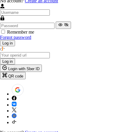
No account?
Create an account
Remember me
Forgot password
Log in
Log in
Login with Sber ID
QR code