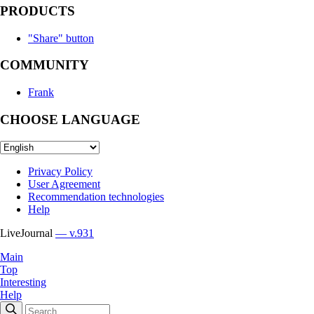
PRODUCTS
"Share" button
COMMUNITY
Frank
CHOOSE LANGUAGE
Privacy Policy
User Agreement
Recommendation technologies
Help
LiveJournal
— v.931
Main
Top
Interesting
Help