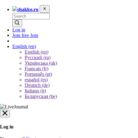
shakko.ru
Log in
Join free
Join
English
(en)
English (en)
Русский (ru)
Українська (uk)
Français (fr)
Português (pt)
español (es)
Deutsch (de)
Italiano (it)
Беларуская (be)
Log in