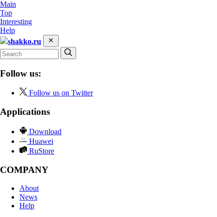
Main
Top
Interesting
Help
shakko.ru
Follow us:
Follow us on Twitter
Applications
Download
Huawei
RuStore
COMPANY
About
News
Help