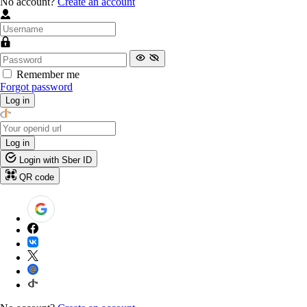
No account?
Create an account
Remember me
Forgot password
Log in
Log in
Login with Sber ID
QR code