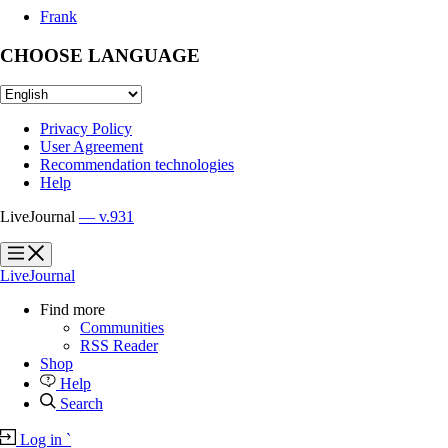
Frank
CHOOSE LANGUAGE
Privacy Policy
User Agreement
Recommendation technologies
Help
LiveJournal
— v.931
?
?
LiveJournal
Find more
Communities
RSS Reader
Shop
Help
Search
Log in
`