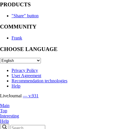
PRODUCTS
"Share" button
COMMUNITY
Frank
CHOOSE LANGUAGE
Privacy Policy
User Agreement
Recommendation technologies
Help
LiveJournal
— v.931
Main
Top
Interesting
Help