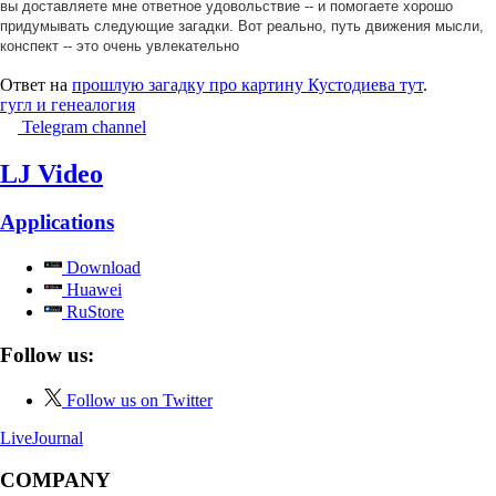
вы доставляете мне ответное удовольствие -- и помогаете хорошо
придумывать следующие загадки. Вот реально, путь движения мысли,
конспект -- это очень увлекательно
Ответ на
прошлую загадку про картину Кустодиева тут
.
гугл и генеалогия
Telegram channel
LJ Video
Applications
Download
Huawei
RuStore
Follow us:
Follow us on Twitter
LiveJournal
COMPANY