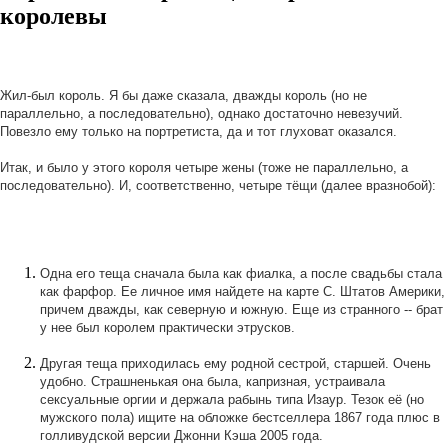
королевы
Жил-был король. Я бы даже сказала, дважды король (но не
параллельно, а последовательно), однако достаточно невезучий.
Повезло ему только на портретиста, да и тот глуховат оказался.
Итак, и было у этого короля четыре жены (тоже не параллельно, а
последовательно). И, соответственно, четыре тёщи (далее вразнобой):
Одна его теща сначала была как фиалка, а после свадьбы стала
как фарфор. Ее личное имя найдете на карте С. Штатов Америки,
причем дважды, как северную и южную. Еще из странного -- брат
у нее был королем практически этрусков.
Другая теща приходилась ему родной сестрой, старшей. Очень
удобно. Страшненькая она была, капризная, устраивала
сексуальные оргии и держала рабынь типа Изаур. Тезок её (но
мужского пола) ищите на обложке бестселлера 1867 года плюс в
голливудской версии Джонни Кэша 2005 года.