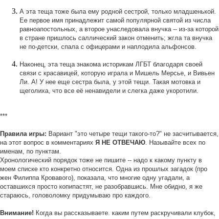
А эта теща тоже была ему родной сестрой, только младшенькой.
Ее первое имя принадлежит самой популярной святой из числа
равноапостольных, а второе унаследовала внучка -- из-за которой
в стране пришлось саллический закон отменить; жгла та внучка
не по-детски, спала с офицерами и наплодила альфонсов.
Наконец, эта теща знакома историкам ЛГБТ благодаря своей
связи с красавицей, которую играла и Мишель Мерсье, и Вивьен
Ли. А! У нее еще сестра была, у этой тещи. Такая мотовка и
щеголиха, что все её ненавидели и слегка даже укоротили.
***
Правила игры:
Вариант "это четыре тещи такого-то?" не засчитывается,
на этот вопрос в комментариях
Я НЕ ОТВЕЧАЮ
. Называйте всех по
именам, по пунктам.
Хронологический порядок тоже не пишите -- надо к какому пункту в
моем списке кто конкретно относится. Одна из прошлых загадок (про
жен Филиппа Кровавого), показала, что многие одну угадали, а
оставшихся просто копипастят, не разобравшись. Мне обидно, я же
стараюсь, головоломку придумываю про каждого.
Внимание!
Когда вы рассказываете. каким путем раскручивали клубок,