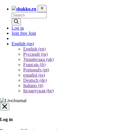
shakko.ru
Log in
Join free
Join
English
(en)
English (en)
Русский (ru)
Українська (uk)
Français (fr)
Português (pt)
español (es)
Deutsch (de)
Italiano (it)
Беларуская (be)
Log in