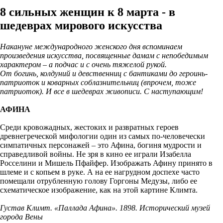
8 сильных женщин к 8 марта - в
шедеврах мирового искусства
Накануне международного женского дня вспоминаем
произведения искусства, посвященные дамам с непобедимым
характером – а подчас и с очень тяжелой рукой.
От богинь, колдуний и девственниц с бантиками до героинь-
патриоток и коварных соблазнительниц (впрочем, тоже
патриоток). И все в шедеврах живописи. С наступающим!
АФИНА
Среди кровожадных, жестоких и развратных героев
древнегреческой мифологии один из самых по-человечески
симпатичных персонажей – это Афина, богиня мудрости и
справедливой войны. Не зря в кино ее играли Изабелла
Росселини и Мишель Пфайфер. Изображать Афину принято в
шлеме и с копьем в руке. А на ее нагрудном доспехе часто
помещали отрубленную голову Горгоны Медузы, либо ее
схематическое изображение, как на этой картине Климта.
Густав Климт. «Паллада Афина». 1898. Исторический музей
города Вены