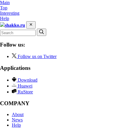
Main
Top
Interesting
Help
shakko.ru
Follow us:
Follow us on Twitter
Applications
Download
Huawei
RuStore
COMPANY
About
News
Help