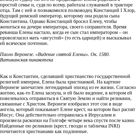
простой семье и, судя по всему, работала служанкой в трактире
отца. Там с ней и познакомился полководец Констанций I Хлор,
будущий римский император, которому она родила сына
Константина. Однако Констанций бросил Елену, чтобы
жениться на дочери императора, своего соправителя. Время
реванша Елены настало, когда ее сын стал императором – он
провозгласил мать «августой» (то есть царицей) и высказывал
ей всяческое почтение.
Паоло Веронезе. «Видение святой Елены». Ок. 1580.
Ватиканская пинакотека
Как и Константин, сделавший христианство государственной
религией империи, Елена была христианкой. На картине
Веронезе запечатлен легендарный эпизод из ее жизни. Согласно
житию, как-то Елена заснула, и ей было видение, в котором ей
повелевалось отправиться в Святую Землю и найти реликвии,
связанные с Христом. Веронезе изобразил этот сон в виде
ангела, который показывает Елене крест, на котором был распят
Иисус. Она действительно отправилась в Иерусалим и
произвела раскопки на Голгофе четыре века спустя после казни.
Найденные ею реликвии (крест, гвозди и табличка INRI)
почитаются христианами как подлинные.