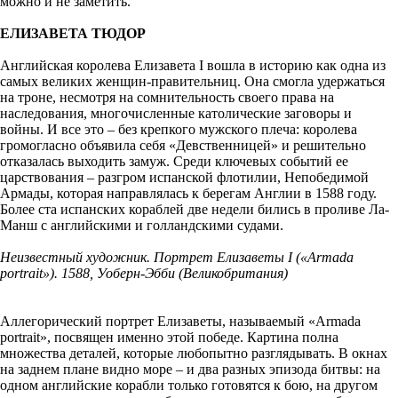
можно и не заметить.
ЕЛИЗАВЕТА ТЮДОР
Английская королева Елизавета I вошла в историю как одна из
самых великих женщин-правительниц. Она смогла удержаться
на троне, несмотря на сомнительность своего права на
наследования, многочисленные католические заговоры и
войны. И все это – без крепкого мужского плеча: королева
громогласно объявила себя «Девственницей» и решительно
отказалась выходить замуж. Среди ключевых событий ее
царствования – разгром испанской флотилии, Непобедимой
Армады, которая направлялась к берегам Англии в 1588 году.
Более ста испанских кораблей две недели бились в проливе Ла-
Манш с английскими и голландскими судами.
Неизвестный художник. Портрет Елизаветы
I («
Armada
portrait»). 1588, Уоберн-Эбби (Великобритания)
Аллегорический портрет Елизаветы, называемый «Armada
portrait», посвящен именно этой победе. Картина полна
множества деталей, которые любопытно разглядывать. В окнах
на заднем плане видно море – и два разных эпизода битвы: на
одном английские корабли только готовятся к бою, на другом