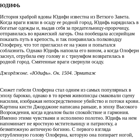
ЮДИФЬ
История храброй вдовы Юдифи известна из Ветхого Завета.
Когда враги взяли в осаду ее родной город, Юдифь нарядилась в
богатые одежды и, выдав себя за предательницу-пророчицу,
отправилась во вражеский лагерь. Она пообещала ассирийцам
показать путь в крепость, и так понравилась полководцу
Олоферну, что тот пригласил ее на ужин и попытался
соблазнить. Однако Юдифь напоила его вином, а когда Олоферн
заснул, отрубила ему голову и с триумфом возвратилась в
родной город. Смятенные враги свернули осаду.
Джорджоне. «Юдифь». Ок. 1504. Эрмитаж
Сюжет гибели Олоферна стал одним из самых популярных в
эпоху барокко, однако в то время живописцы смаковали сцену
насилия, изображая непосредственное убийство и потоки крови.
Картина кисти Джорджоне написана раньше, в эпоху Высокого
Возрождения, когда идеалом были спокойствие и гармония.
Именно этими чувствами и исполнено полотно. Юдифь на нем
напоминает не яростную мстительницу и патриотку, а
безмятежную античную богиню. С первого взгляда
отрубленную голову Олоферна, которую она попирает ногой,