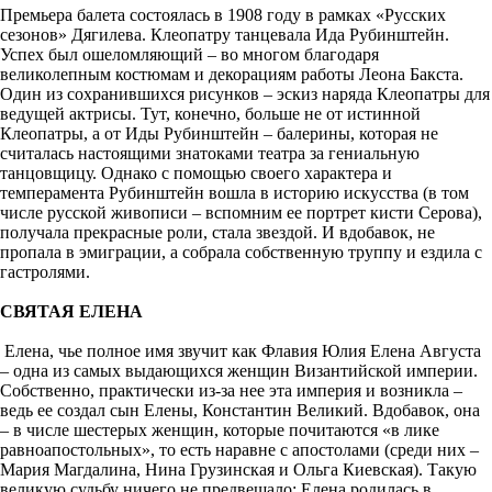
Премьера балета состоялась в 1908 году в рамках «Русских
сезонов» Дягилева. Клеопатру танцевала Ида Рубинштейн.
Успех был ошеломляющий – во многом благодаря
великолепным костюмам и декорациям работы Леона Бакста.
Один из сохранившихся рисунков – эскиз наряда Клеопатры для
ведущей актрисы. Тут, конечно, больше не от истинной
Клеопатры, а от Иды Рубинштейн – балерины, которая не
считалась настоящими знатоками театра за гениальную
танцовщицу. Однако с помощью своего характера и
темперамента Рубинштейн вошла в историю искусства (в том
числе русской живописи – вспомним ее портрет кисти Серова),
получала прекрасные роли, стала звездой. И вдобавок, не
пропала в эмиграции, а собрала собственную труппу и ездила с
гастролями.
СВЯТАЯ ЕЛЕНА
Елена, чье полное имя звучит как Флавия Юлия Елена Августа
– одна из самых выдающихся женщин Византийской империи.
Собственно, практически из-за нее эта империя и возникла –
ведь ее создал сын Елены, Константин Великий. Вдобавок, она
– в числе шестерых женщин, которые почитаются «в лике
равноапостольных», то есть наравне с апостолами (среди них –
Мария Магдалина, Нина Грузинская и Ольга Киевская). Такую
великую судьбу ничего не предвещало: Елена родилась в