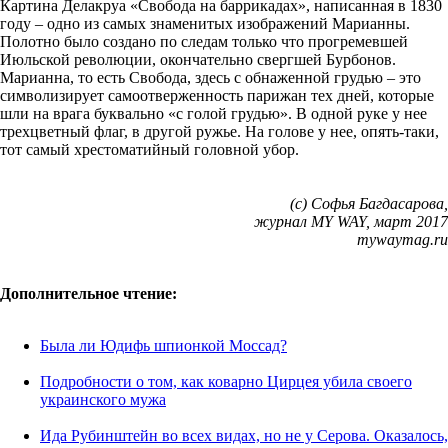
Картина Делакруа «Свобода на баррикадах», написанная в 1830
году – одно из самых знаменитых изображений Марианны.
Полотно было создано по следам только что прогремевшей
Июльской революции, окончательно свергшей Бурбонов.
Марианна, то есть Свобода, здесь с обнаженной грудью – это
символизирует самоотверженность парижан тех дней, которые
шли на врага буквально «с голой грудью». В одной руке у нее
трехцветный флаг, в другой ружье. На голове у нее, опять-таки,
тот самый хрестоматийный головной убор.
(c) Софья Багдасарова,
журнал MY WAY, март 2017
mywaymag.ru
Дополнительное чтение:
Была ли Юдифь шпионкой Моссад?
Подробности о том, как коварно Цирцея убила своего
украинского мужа
Ида Рубинштейн во всех видах, но не у Серова. Оказалось,