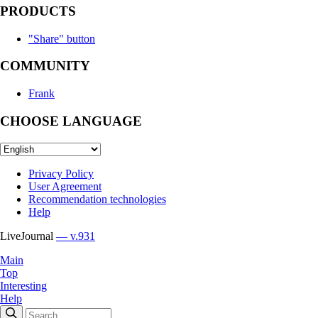
PRODUCTS
"Share" button
COMMUNITY
Frank
CHOOSE LANGUAGE
Privacy Policy
User Agreement
Recommendation technologies
Help
LiveJournal
— v.931
Main
Top
Interesting
Help