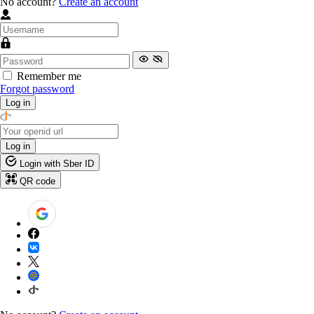
No account?
Create an account
Remember me
Forgot password
Log in
Log in
Login with Sber ID
QR code