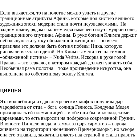
Если вглядеться, то на полотне можно узнать и другие
традиционные атрибуты Афины, которые под кистью великого
художника эпохи модерна стали почти неузнаваемыми. На
заднем плане, рядом с копьем едва намечен силуэт мудрой совы,
традиционного спутника Афины. В руке богиня Климта держит
небольшую статуэтку обнаженной женщины – по всем
правилам это должна быть богиня победы Ника, которую
рисовали все-таки одетой. Но Климт заменил ее на символ
«обнаженной истины» – Nuda Veritas. Искорка в руке голой
Правды – это зеркало, в котором каждый должен увидеть себя.
Необычная рама полотна – тоже произведение искусства, она
выполнена по собственному эскизу Климта.
ЦИРЦЕЯ
Эта волшебница из древнегреческих мифов получила дар
чародейства от отца – бога солнца Гелиоса. Колдунья Медея
приходилась ей племянницей – и обе они были колхидскими
царевнами, то есть выросли на побережье современной Грузии.
В юности Цирцею выдали замуж за царя сарматов – народа,
жившего на территории нынешнего Причерноморья, но вскоре
она его отравила, захватила власть над страной и стала править