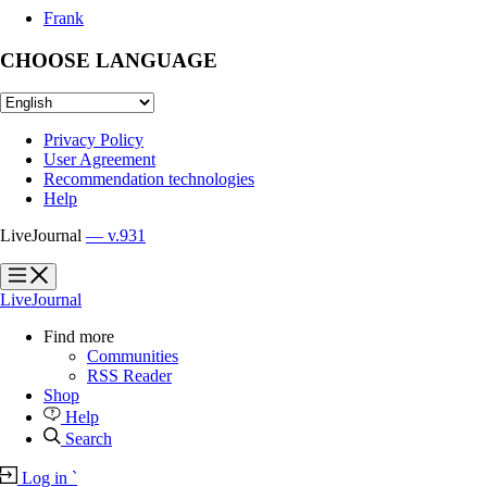
Frank
CHOOSE LANGUAGE
Privacy Policy
User Agreement
Recommendation technologies
Help
LiveJournal
— v.931
?
?
LiveJournal
Find more
Communities
RSS Reader
Shop
Help
Search
Log in
`