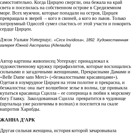
самостоятельно. Когда Цирцею свергли, она бежала на край
света и поселилась на собственном острове в Средиземном
море. Всех мужчин, которые попадали на остров, Цирцея
превращала в зверей – кого в свиней, а кого во львов. Только
хитроумный Одиссей сумел спастись от этой участи и покорить
сердце Цирцеи.
Джон Уильям Уотерхаус. «
Circe Invidiosa», 1892. Художественная
галерея Южной Австралии (Аделаида)
Автор картины живописец Уотерхаус принадлежал к
художественному кружку прерафаэлитов, которые восхищались
сильными и загадочными женщинами, Прекрасными Дамами и
«Belle Dame sans Merci» («безжалостными красавицами»).
Одетая в изумрудное Цирцея на этом полотне и прекрасна, и
безжалостна: она льет волшебное зелье в волны, где привыкла
купаться красавица Сцилла – ее соперница в любви к морскому
богу Главку. Заколдованная Сцилла превратится в чудовище
(щупальца уже различимы в волнах) и поселится на скале
напротив Харибды.
ЖАННА Д’АРК
Другая сильная женщина, история которой зачаровывала