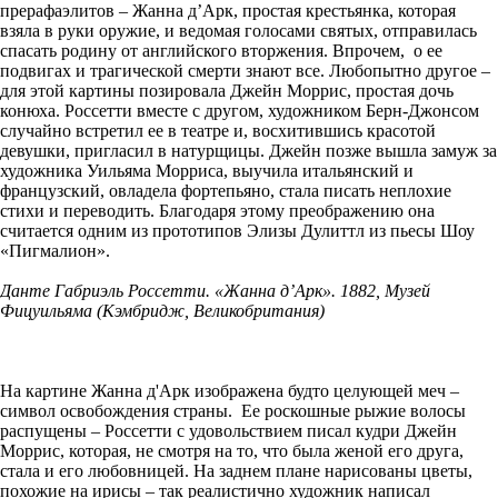
прерафаэлитов – Жанна д’Арк, простая крестьянка, которая
взяла в руки оружие, и ведомая голосами святых, отправилась
спасать родину от английского вторжения. Впрочем, о ее
подвигах и трагической смерти знают все. Любопытно другое –
для этой картины позировала Джейн Моррис, простая дочь
конюха. Россетти вместе с другом, художником Берн-Джонсом
случайно встретил ее в театре и, восхитившись красотой
девушки, пригласил в натурщицы. Джейн позже вышла замуж за
художника Уильяма Морриса, выучила итальянский и
французский, овладела фортепьяно, стала писать неплохие
стихи и переводить. Благодаря этому преображению она
считается одним из прототипов Элизы Дулиттл из пьесы Шоу
«Пигмалион».
Данте Габриэль Россетти. «Жанна д’Арк». 1882, Музей
Фицуильяма (Кэмбридж, Великобритания)
На картине Жанна д'Арк изображена будто целующей меч –
символ освобождения страны. Ее роскошные рыжие волосы
распущены – Россетти с удовольствием писал кудри Джейн
Моррис, которая, не смотря на то, что была женой его друга,
стала и его любовницей. На заднем плане нарисованы цветы,
похожие на ирисы – так реалистично художник написал