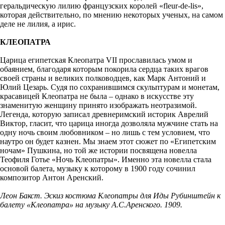
геральдическую лилию французских королей «fleur-de-lis»,
которая действительно, по мнению некоторых ученых, на самом
деле не лилия, а ирис.
КЛЕОПАТРА
Царица египетская Клеопатра VII прославилась умом и
обаянием, благодаря которым покорила сердца таких врагов
своей страны и великих полководцев, как Марк Антоний и
Юлий Цезарь. Судя по сохранившимся скульптурам и монетам,
красавицей Клеопатра не была – однако в искусстве эту
знаменитую женщину принято изображать неотразимой.
Легенда, которую записал древнеримский историк Аврелий
Виктор, гласит, что царица иногда дозволяла мужчине стать на
одну ночь своим любовником – но лишь с тем условием, что
наутро он будет казнен. Мы знаем этот сюжет по «Египетским
ночам» Пушкина, но той же истории посвящена новелла
Теофиля Готье «Ночь Клеопатры». Именно эта новелла стала
основой балета, музыку к которому в 1900 году сочинил
композитор Антон Аренский.
Леон Бакст. Эскиз костюма Клеопатры для Иды Рубинштейн к
балету «Клеопатра» на музыку А.С.Аренского. 1909.