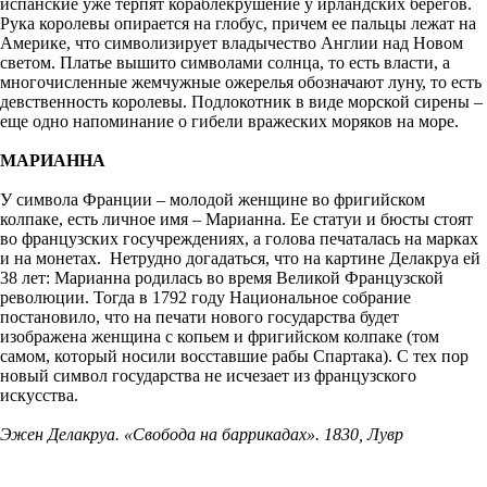
испанские уже терпят кораблекрушение у ирландских берегов.
Рука королевы опирается на глобус, причем ее пальцы лежат на
Америке, что символизирует владычество Англии над Новом
светом. Платье вышито символами солнца, то есть власти, а
многочисленные жемчужные ожерелья обозначают луну, то есть
девственность королевы. Подлокотник в виде морской сирены –
еще одно напоминание о гибели вражеских моряков на море.
МАРИАННА
У символа Франции – молодой женщине во фригийском
колпаке, есть личное имя – Марианна. Ее статуи и бюсты стоят
во французских госучреждениях, а голова печаталась на марках
и на монетах. Нетрудно догадаться, что на картине Делакруа ей
38 лет: Марианна родилась во время Великой Французской
революции. Тогда в 1792 году Национальное собрание
постановило, что на печати нового государства будет
изображена женщина с копьем и фригийском колпаке (том
самом, который носили восставшие рабы Спартака). С тех пор
новый символ государства не исчезает из французского
искусства.
Эжен Делакруа. «Свобода на баррикадах». 1830, Лувр