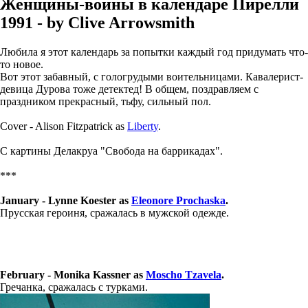
Женщины-воины в календаре Пирелли
1991 - by Clive Arrowsmith
Любила я этот календарь за попытки каждый год придумать что-
то новое.
Вот этот забавный, с гологрудыми воительницами. Кавалерист-
девица Дурова тоже детектед! В общем, поздравляем с
праздником прекрасный, тьфу, сильный пол.
Cover - Alison Fitzpatrick as
Liberty
.
С картины Делакруа "Свобода на баррикадах".
***
January - Lynne Koester as
Eleonore Prochaska
.
Прусская героиня, сражалась в мужской одежде.
February - Monika Kassner as
Moscho Tzavela
.
Гречанка, сражалась с турками.