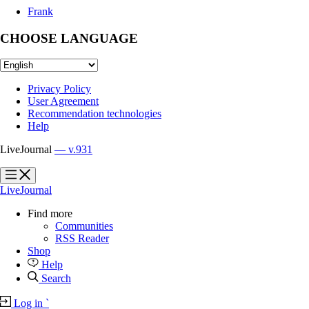
Frank
CHOOSE LANGUAGE
Privacy Policy
User Agreement
Recommendation technologies
Help
LiveJournal
— v.931
?
?
LiveJournal
Find more
Communities
RSS Reader
Shop
Help
Search
Log in
`