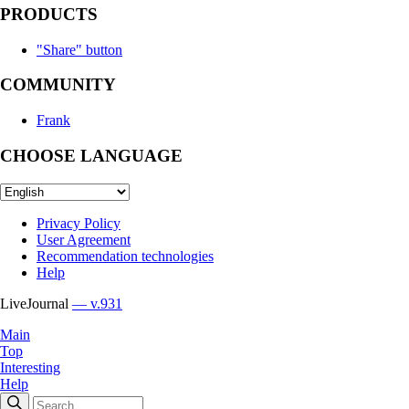
PRODUCTS
"Share" button
COMMUNITY
Frank
CHOOSE LANGUAGE
Privacy Policy
User Agreement
Recommendation technologies
Help
LiveJournal
— v.931
Main
Top
Interesting
Help