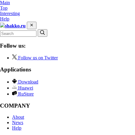
Main
Top
Interesting
Help
shakko.ru
Follow us:
Follow us on Twitter
Applications
Download
Huawei
RuStore
COMPANY
About
News
Help