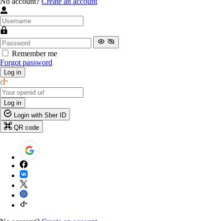
No account?
Create an account
Remember me
Forgot password
Log in
Log in
Login with Sber ID
QR code