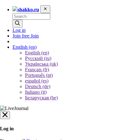
shakko.ru
Log in
Join free
Join
English
(en)
English (en)
Русский (ru)
Українська (uk)
Français (fr)
Português (pt)
español (es)
Deutsch (de)
Italiano (it)
Беларуская (be)
Log in