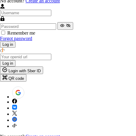
No account?
Create an account
Remember me
Forgot password
Log in
Log in
Login with Sber ID
QR code