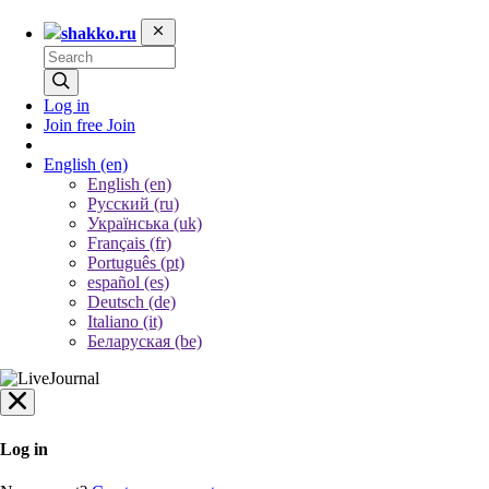
shakko.ru
Log in
Join free
Join
English
(en)
English (en)
Русский (ru)
Українська (uk)
Français (fr)
Português (pt)
español (es)
Deutsch (de)
Italiano (it)
Беларуская (be)
Log in