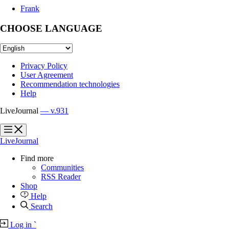
Frank
CHOOSE LANGUAGE
Privacy Policy
User Agreement
Recommendation technologies
Help
LiveJournal
— v.931
?
?
LiveJournal
Find more
Communities
RSS Reader
Shop
Help
Search
Log in
`