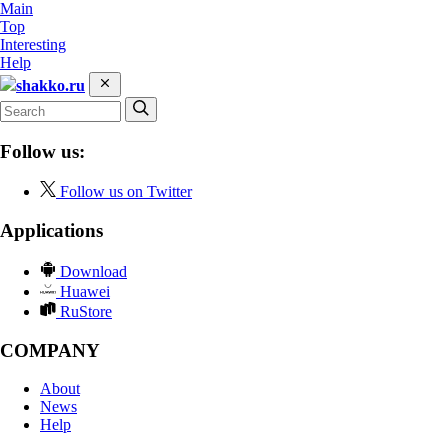
Main
Top
Interesting
Help
shakko.ru
Follow us:
Follow us on Twitter
Applications
Download
Huawei
RuStore
COMPANY
About
News
Help