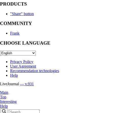
PRODUCTS
"Share" button
COMMUNITY
Frank
CHOOSE LANGUAGE
Privacy Policy
User Agreement
Recommendation technologies
Help
LiveJournal
— v.931
Main
Top
Interesting
Help