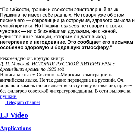
"
По гибкости, грации и свежести эпистолярный язык
Пушкина не имеет себе равных. Не говоря уже об этом,
письма его — сокровищница остроумия, здравого смысла и
умной критики. Но Пушкин
никогда
не говорит о своих
чувствах — ни с ближайшими друзьями, ни с женой.
Единственные эмоции, которым он дает выход —
нетерпение и негодование. Это сообщает его письмам
особенно здоровую и бодрящую атмосферу."
Рекомендую оч. крутую книгу:
Д. П. Мирский. ИСТОРИЯ РУССКОЙ ЛИТЕРАТУРЫ с
древнейших времен по 1925 год
Написана князем Святополк-Мирским в эмиграции на
английском языке. Не так давно переведена на русский. Оч.
хорошо и компактно освящает всю эту нашу катавасию, причем
без фильтров советской литературоведщины. В сети выложена.
пушкин
Telegram channel
LJ Video
Applications