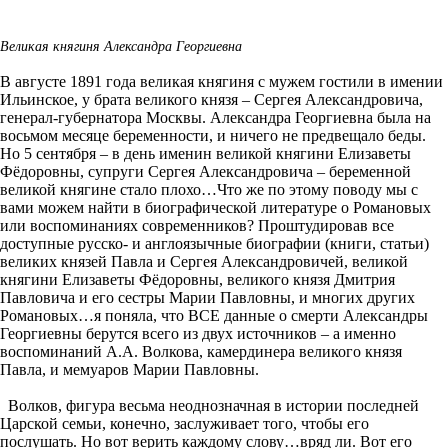
Великая княгиня Александра Георгиевна
В августе 1891 года великая княгиня с мужем гостили в имении
Ильинское, у брата великого князя – Сергея Александровича,
генерал-губернатора Москвы. Александра Георгиевна была на
восьмом месяце беременности, и ничего не предвещало беды.
Но 5 сентября – в день именин великой княгини Елизаветы
Фёдоровны, супруги Сергея Александровича – беременной
великой княгине стало плохо…Что же по этому поводу мы с
вами можем найти в биографической литературе о Романовых
или воспоминаниях современников? Проштудировав все
доступные русско- и англоязычные биографии (книги, статьи)
великих князей Павла и Сергея Александровичей, великой
княгини Елизаветы Фёдоровны, великого князя Дмитрия
Павловича и его сестры Марии Павловны, и многих других
Романовых…я поняла, что ВСЕ данные о смерти Александры
Георгиевны берутся всего из двух источников – а именно
воспоминаний А.А. Волкова, камердинера великого князя
Павла, и мемуаров Марии Павловны.
Волков, фигура весьма неоднозначная в истории последней
Царской семьи, конечно, заслуживает того, чтобы его
послушать. Но вот верить каждому слову…вряд ли. Вот его