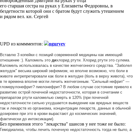
новорожденный Дмитрий на руках у отца
его старшая сестра на руках у Елизаветы Федоровны, в
бездетности которой они с братом будут служить утешением
и рядом вел. кн. Сергей
UPD из коммментов:
nguryev
Вставлю 3 копейки с позиций современной медицины как имеющий
отношение :). Каломель это
ди
хлорид ртути. Хлорид ртути это сулема.
Каломель использовалась в качестве желчегонного средства. "Заболел
желудок" весьма широкий эвфемизм, но вполне возможно, что боли в
животе интрепретировали как боли в желудке (боль в верху живота), что
в те времена вполне могли лечить желчегонным. "Сильный нефрит" —
гломерулонефрит? пиелонефрит? В любом случае состояние привело к
развитию острой почечной недостаточности, которая в сочетании с
препаратом ртути каломелью смерть в 120% (при почечной
недостаточности сильно ухудшается выведение как вредных веществ
так и лекарств из организма, концентрации лекарств, данных в обычной
дозировке при это в крови вырастают до космических значений,
фактически до интоксикации).
Без примнения этого "лекарства" шансов у нее тоже не было:
Гемодиализа, чтобы лечить почечную недостаточность тогда не было, а