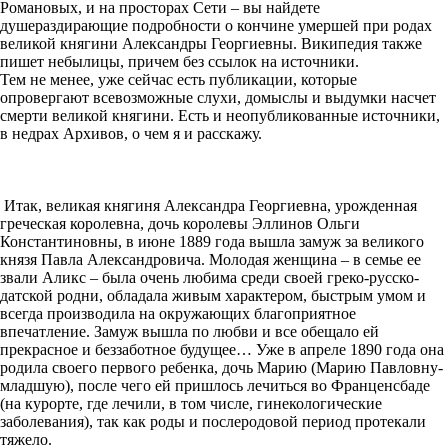
Романовых, и на просторах Сети – вы найдете
душераздирающие подробности о кончине умершей при родах
великой княгини Александры Георгиевны. Википедия также
пишет небылицы, причем без ссылок на источники.
Тем не менее, уже сейчас есть публикации, которые
опровергают всевозможные слухи, домыслы и выдумки насчет
смерти великой княгини. Есть и неопубликованные источники,
в недрах Архивов, о чем я и расскажу.
Итак, великая княгиня Александра Георгиевна, урожденная
греческая королевна, дочь королевы Эллинов Ольги
Константиновны, в июне 1889 года вышла замуж за великого
князя Павла Александровича. Молодая женщина – в семье ее
звали Аликс – была очень любима среди своей греко-русско-
датской родни, обладала живым характером, быстрым умом и
всегда производила на окружающих благоприятное
впечатление. Замуж вышла по любви и все обещало ей
прекрасное и беззаботное будущее… Уже в апреле 1890 года она
родила своего первого ребенка, дочь Марию (Марию Павловну-
младшую), после чего ей пришлось лечиться во Франценсбаде
(на курорте, где лечили, в том числе, гинекологические
заболевания), так как роды и послеродовой период протекали
тяжело.