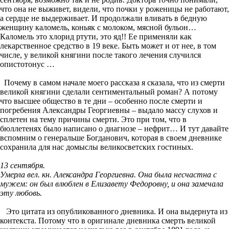
что она не выживет, видели, что почки у роженицы не работают,
а сердце не выдерживает. И продолжали вливать в бедную
женщину каломель, коньяк с молоком, мясной бульон…
Каломель это хлорид ртути, это яд!! Ее применяли как
лекарственное средство в 19 веке. Быть может и от нее, в том
числе, у великой княгини после такого лечения случился
опистотонус …
Почему в самом начале моего рассказа я сказала, что из смерти
великой княгини сделали сентиментальный роман? А потому
что высшее общество в те дни – особенно после смерти и
погребения Александры Георгиевны – выдало массу слухов и
сплетен на тему причины смерти. Это при том, что в
бюллетенях было написано о диагнозе – нефрит… И тут давайте
вспомним о генеральше Богданович, которая в своем дневнике
сохранила для нас домыслы великосветских гостиных.
13 сентября.
Умерла вел. кн. Александра Георгиевна. Она была несчастна с
мужем: он был влюблен в Елизавету Федоровну, и она замечала
эту любовь.
Это цитата из опубликованного дневника. И она выдернута из
контекста. Потому что в оригинале дневника смерть великой