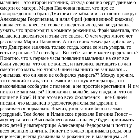
младшей – это второй источник, откуда обычно берут данные о
смерти ее матери. Мария Павловна пишет, что про ее
новорожденного брата Дмитрия все забыли из-за хлопот вокруг
Александры Георгиевны, и няня Фрай (няня великой княжны)
нашла его на кресле в горке из шерстяных одеял, когда зашла
узнать, что происходит в комнате роженицы. Фрай заметила, что
младенец шевелится и этим его спасла. О чем через много лет
рассказала Марии Павловне. А та в своих мемуарах добавляет,
что Дмитрием занялись только тогда, когда ее мать умерла, то
есть не раньше 12 сентября…Вы себе такое можете представить?
Понятно, что в первые часы появления мальчика на свет все
были уверены, что он не жилец, и пытались вытащить из лап
смерти его мать. Но чтобы 6 дней им никто не занимался…
учитывая, что он явно не собирался умирать?? Между прочим,
это великий князь, это племянник и внук императора, это
высочайшая особа уже с пеленок, а не простой крестьянин. И им
никто не занимался? Положили в колыбельку и ждали, что он
почиет в Бозе? И при этом во всех бюллетенях – все 6 дней –
писали, что младенец в удовлетворительном здравии и
развивается нормально. Значит, уход за ним был и самый
усердный. Тем более, в Ильинское приехала Евгения Гюнст –
акушерка всего Высочайшего дома – она еще будет принимать
всех детей у императрицы Александры Фёдоровны и почти у
всех великих княгинь. Гюнст не только принимала роды, она
еще месяц всегда ухаживала за роженицей и младенцем…В