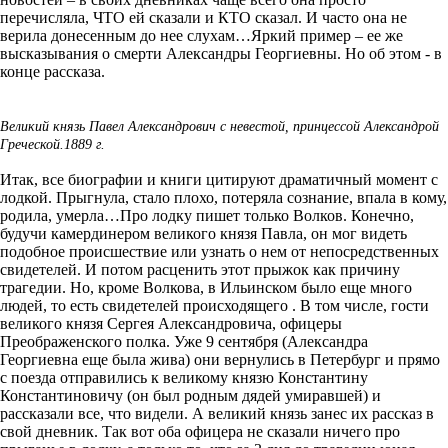
перечисляла, ЧТО ей сказали и КТО сказал. И часто она не
верила донесенным до нее слухам…Яркий пример – ее же
высказывания о смерти Александры Георгиевны. Но об этом - в
конце рассказа.
Великий князь Павел Александрович с невестой, принцессой Александрой
Греческой.1889 г.
Итак, все биографии и книги цитируют драматичный момент с
лодкой. Прыгнула, стало плохо, потеряла сознание, впала в кому,
родила, умерла…Про лодку пишет только Волков. Конечно,
будучи камердинером великого князя Павла, он мог видеть
подобное происшествие или узнать о нем от непосредственных
свидетелей. И потом расценить этот прыжок как причину
трагедии. Но, кроме Волкова, в Ильинском было еще много
людей, то есть свидетелей происходящего . В том числе, гости
великого князя Сергея Александровича, офицеры
Преображенского полка. Уже 9 сентября (Александра
Георгиевна еще была жива) они вернулись в Петербург и прямо
с поезда отправились к великому князю Константину
Константиновичу (он был родным дядей умиравшей) и
рассказали все, что видели. А великий князь занес их рассказ в
свой дневник. Так вот оба офицера не сказали ничего про