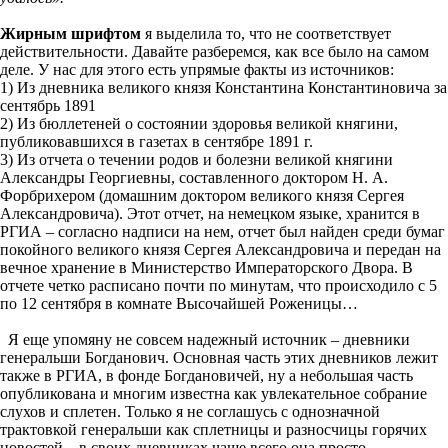
Жирным шрифтом
я выделила то, что не соответствует
действительности. Давайте разберемся, как все было на самом
деле. У нас для этого есть упрямые факты из источников:
1) Из дневника великого князя Константина Константиновича за
сентябрь 1891
2) Из бюллетеней о состоянии здоровья великой княгини,
публиковавшихся в газетах в сентябре 1891 г.
3) Из отчета о течении родов и болезни великой княгини
Александры Георгиевны, составленного доктором Н. А.
Форбрихером (домашним доктором великого князя Сергея
Александровича). Этот отчет, на немецком языке, хранится в
РГИА – согласно надписи на нем, отчет был найден среди бумаг
покойного великого князя Сергея Александровича и передан на
вечное хранение в Министерство Императорского Двора. В
отчете четко расписано почти по минутам, что происходило с 5
по 12 сентября в комнате Высочайшей Роженицы…
Я еще упомяну не совсем надежный источник – дневники
генеральши Богданович. Основная часть этих дневников лежит
также в РГИА, в фонде Богдановичей, ну а небольшая часть
опубликована и многим известна как увлекательное собрание
слухов и сплетен. Только я не соглашусь с однозначной
трактовкой генеральши как сплетницы и разносчицы горячих
новостей – в своих дневниках чаще всего она просто