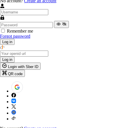
No account?
Create an account
Remember me
Forgot password
Log in
Log in
Login with Sber ID
QR code