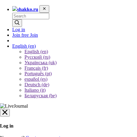
shakko.ru
Log in
Join free
Join
English
(en)
English (en)
Русский (ru)
Українська (uk)
Français (fr)
Português (pt)
español (es)
Deutsch (de)
Italiano (it)
Беларуская (be)
Log in