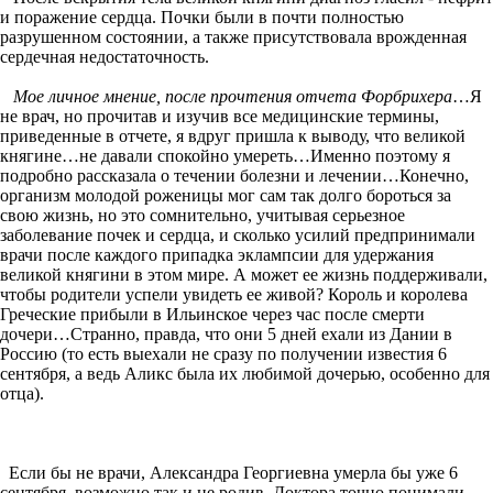
и поражение сердца. Почки были в почти полностью
разрушенном состоянии, а также присутствовала врожденная
сердечная недостаточность.
Мое личное мнение, после прочтения отчета Форбрихера
…Я
не врач, но прочитав и изучив все медицинские термины,
приведенные в отчете, я вдруг пришла к выводу, что великой
княгине…не давали спокойно умереть…Именно поэтому я
подробно рассказала о течении болезни и лечении…Конечно,
организм молодой роженицы мог сам так долго бороться за
свою жизнь, но это сомнительно, учитывая серьезное
заболевание почек и сердца, и сколько усилий предпринимали
врачи после каждого припадка эклампсии для удержания
великой княгини в этом мире. А может ее жизнь поддерживали,
чтобы родители успели увидеть ее живой? Король и королева
Греческие прибыли в Ильинское через час после смерти
дочери…Странно, правда, что они 5 дней ехали из Дании в
Россию (то есть выехали не сразу по получении известия 6
сентября, а ведь Аликс была их любимой дочерью, особенно для
отца).
Если бы не врачи, Александра Георгиевна умерла бы уже 6
сентября, возможно так и не родив. Доктора точно понимали,