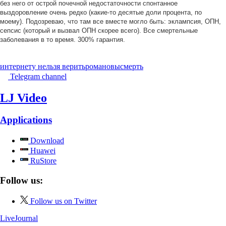
без него от острой почечной недостаточности спонтанное
выздоровление очень редко (какие-то десятые доли процента, по
моему). Подозреваю, что там все вместе могло быть: эклампсия, ОПН,
сепсис (который и вызвал ОПН скорее всего). Все смертельные
заболевания в то время. 300% гарантия.
интернету нельзя верить
романовы
смерть
Telegram channel
LJ Video
Applications
Download
Huawei
RuStore
Follow us:
Follow us on Twitter
LiveJournal