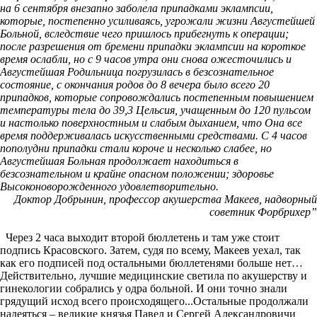
на 6 сентября внезапно заболела припадками эклампсии,
которые, постепенно усиливаясь, угрожали жизни Августейшей
Больной, вследствие чего пришлось прибегнуть к операции;
после разрешения от бремени припадки эклампсии на короткое
время ослабли, но с 9 часов утра они снова ожесточились и
Августейшая Родильница погрузилась в безсознательное
состояние, с окончания родов до 8 вечера было всего 20
припадков, которые сопровождались постепенным повышением
температуры тела до 39,3 Цельсия, учащенным до 120 пульсом
и настолько поверхностным и слабым дыханием, что Она все
время поддерживалась искусственными средствами. С 4 часов
пополудни припадки стали короче и несколько слабее, но
Августейшая Больная продолжает находиться в
безсознательном и крайне опасном положении; здоровье
Высоконоворожденного удовлетворительно.
Доктор Добрынин, профессор акушерства Макеев, надворный
советник Форбрихер”
Через 2 часа выходит второй бюллетень и там уже стоит
подпись Красовского. Затем, судя по всему, Макеев уехал, так
как его подписей под остальными бюллетенями больше нет…
Действительно, лучшие медицинские светила по акушерству и
гинекологии собрались у одра больной. И они точно знали
грядущий исход всего происходящего...Остальные продолжали
надеяться – великие князья Павел и Сергей Александровичи