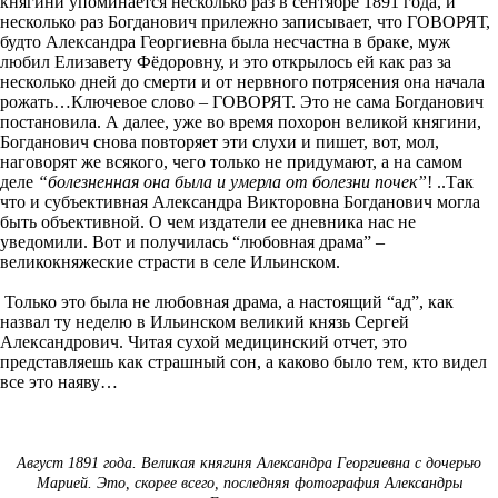
княгини упоминается несколько раз в сентябре 1891 года, и
несколько раз Богданович прилежно записывает, что ГОВОРЯТ,
будто Александра Георгиевна была несчастна в браке, муж
любил Елизавету Фёдоровну, и это открылось ей как раз за
несколько дней до смерти и от нервного потрясения она начала
рожать…Ключевое слово – ГОВОРЯТ. Это не сама Богданович
постановила. А далее, уже во время похорон великой княгини,
Богданович снова повторяет эти слухи и пишет, вот, мол,
наговорят же всякого, чего только не придумают, а на самом
деле
“болезненная она была и умерла от болезни почек”
! ..Так
что и субъективная Александра Викторовна Богданович могла
быть объективной. О чем издатели ее дневника нас не
уведомили. Вот и получилась “любовная драма” –
великокняжеские страсти в селе Ильинском.
Только это была не любовная драма, а настоящий “ад”, как
назвал ту неделю в Ильинском великий князь Сергей
Александрович. Читая сухой медицинский отчет, это
представляешь как страшный сон, а каково было тем, кто видел
все это наяву…
Август 1891 года. Великая княгиня Александра Георгиевна с дочерью
Марией. Это, скорее всего, последняя фотография Александры