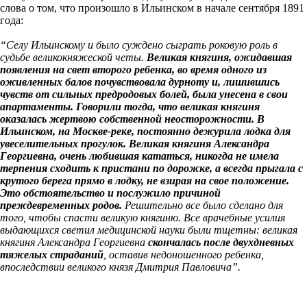
слова о том, что произошло в Ильинском в начале сентября 1891
года:
“Селу Ильинскому и было суждено сыграть роковую роль в
судьбе великокняжеской четы.
Великая княгиня, ожидавшая
появления на свет второго ребенка, во время одного из
оживленных балов почувствовала дурноту и, лишившись
чувств от сильных предродовых болей, была унесена в свои
апартаменты. Говорили тогда, что великая княгиня
оказалась жертвою собственной неосторожности. В
Ильинском, на Москве-реке, постоянно дежурила лодка для
увеселительных прогулок. Великая княгиня Александра
Георгиевна, очень любившая кататься, никогда не имела
терпения сходить к пристани по дорожке, а всегда прыгала с
крутого берега прямо в лодку, не взирая на свое положение.
Это обстоятельство и послужило причиной
преждевременных родов.
Решительно все было сделано для
того, чтобы спасти великую княгиню. Все врачебные усилия
выдающихся светил медицинской науки были тщетны: великая
княгиня Александра Георгиевна
скончалась после двухдневных
тяжелых страданий
, оставив недоношенного ребенка,
впоследствии великого князя Дмитрия Павловича”.