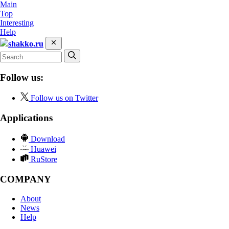
Main
Top
Interesting
Help
shakko.ru
Follow us:
Follow us on Twitter
Applications
Download
Huawei
RuStore
COMPANY
About
News
Help