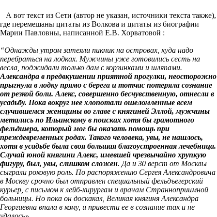
А вот текст из Сети (автор не указан, источники текста также),
где перемешаны цитаты из Волкова и цитаты из биографии
Марии Павловны, написанной Е.В. Хорватовой :
“Однажды утром затеяли пикник на островах, куда надо
перебраться на лодках. Мужчины уже готовились сесть на
весла, поджидали только дам с корзинками и шляпами.
Александра в предвкушении приятной прогулки, неосторожно
прыгнула в лодку прямо с берега и тотчас потеряла сознание
от резкой боли. Алекс, совершенно бесчувственную, отнесли в
усадьбу. Пока вокруг нее хлопотали ошеломленные всем
случившемся женщины во главе с княгиней Эллой, мужчины
метались по Ильинскому в поисках хотя бы грамотного
фельдшера, который мог бы оказать помощь при
преждевременных родах. Такого человека, увы, не нашлось,
хотя в усадьбе была своя большая благоустроенная лечебница.
Случай юной княгини Алекс, имевшей чрезвычайно хрупкую
фигуру, был, увы, слишком сложен
. Да и 30 верст от Москвы
сыграли роковую роль. По распоряжению Сергея Александровича
в Москву срочно был отправлен специальный фельдъегерский
курьер, с письмом к лейб-хирургам и врачам Странноприимной
больницы. Но пока он доскакал, Великая княгиня Александра
Георгиевна впала в кому, и привести ее в сознание так и не
удалось».