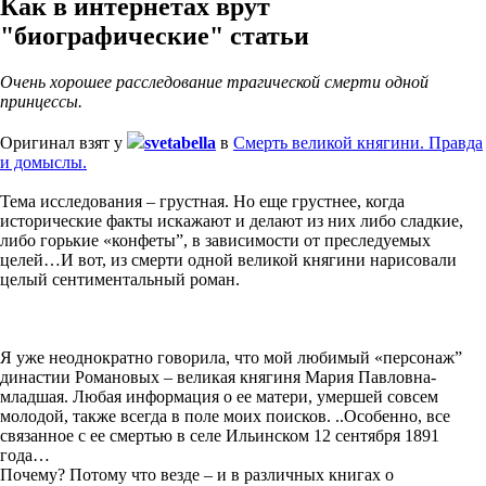
Как в интернетах врут
"биографические" статьи
Очень хорошее расследование трагической смерти одной
принцессы.
Оригинал взят у
svetabella
в
Смерть великой княгини. Правда
и домыслы.
Тема исследования – грустная. Но еще грустнее, когда
исторические факты искажают и делают из них либо сладкие,
либо горькие «конфеты”, в зависимости от преследуемых
целей…И вот, из смерти одной великой княгини нарисовали
целый сентиментальный роман.
Я уже неоднократно говорила, что мой любимый «персонаж”
династии Романовых – великая княгиня Мария Павловна-
младшая. Любая информация о ее матери, умершей совсем
молодой, также всегда в поле моих поисков. ..Особенно, все
связанное с ее смертью в селе Ильинском 12 сентября 1891
года…
Почему? Потому что везде – и в различных книгах о