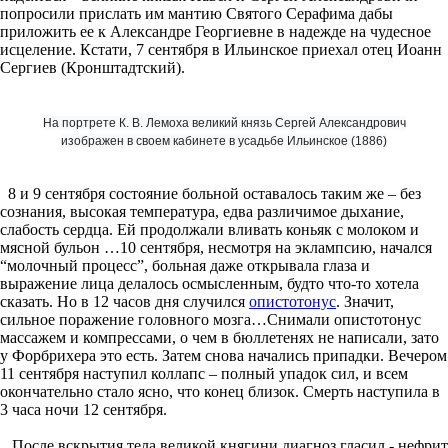
попросили прислать им мантию Святого Серафима дабы
приложить ее к Александре Георгиевне в надежде на чудесное
исцеление. Кстати, 7 сентября в Ильинское приехал отец Иоанн
Сергиев (Кронштадтский).
На портрете К. В. Лемоха великий князь Сергей Александрович
изображен в своем кабинете в усадьбе Ильинское (1886)
8 и 9 сентября состояние больной оставалось таким же – без
сознания, высокая температура, едва различимое дыхание,
слабость сердца. Ей продолжали вливать коньяк с молоком и
мясной бульон …10 сентября, несмотря на эклампсию, начался
“молочный процесс”, больная даже открывала глаза и
выражение лица делалось осмысленным, будто что-то хотела
сказать. Но в 12 часов дня случился
опистотонус
. Значит,
сильное поражение головного мозга…Снимали опистотонус
массажем и компрессами, о чем в бюллетенях не написали, зато
у Форбрихера это есть. Затем снова начались припадки. Вечером
11 сентября наступил коллапс – полный упадок сил, и всем
окончательно стало ясно, что конец близок. Смерть наступила в
3 часа ночи 12 сентября.
После вскрытия тела великой княгини диагноз гласил - нефрит