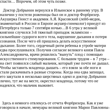
спасти… Впрочем, об этом чуть позже.
Доктор Добрынин вернулся в Ильинское к раннему утру. В
наличии у постели роженицы был он и доктор Форбрихер.
Акушерка Гюнст и академик А.Я. Красовский (лейб-медик,
знаменитый в России и Европе акушер-гинеколог) приедут из
Петербурга только 7 сентября ночью…В 6 утра у великой
княгини случился 3-й тяжелый припадок эклампсии –
сильнейшие судороги всего тела, нарушение дыхания и потеря
сознания. После чего ей пришлось делать искусственное
дыхание. Более того, сердечный ритм ребенка в утробе матери
едва прослушивался. Получив согласие великого князя Павла
Александровича, врачи решились “вынуть” плод с помощью
искусственного стимулирования. С большим трудом – в 7 утра –
на свет появился слабый мальчик, который уже почти не дышал.
Чтобы заставить младенца дышать – его взяли за обе ноги и
стали раскачивать в разные стороны. Когда она едва запищал,
его закутали в несколько шерстяных одеял и доктор Добрынин
лично, тут же на месте, окрестил младенца, потому что не
надеялся, что мальчик выживет.
Здесь я немного отвлекусь от отчета Форбрихера. Как я уже
говорила в начале, мемуары великой княгини Марии Павловны-