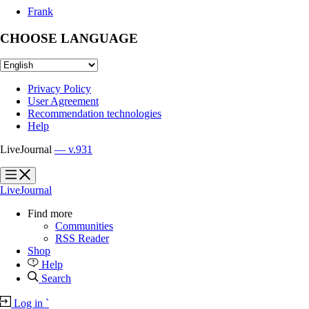
Frank
CHOOSE LANGUAGE
Privacy Policy
User Agreement
Recommendation technologies
Help
LiveJournal
— v.931
?
?
LiveJournal
Find more
Communities
RSS Reader
Shop
Help
Search
Log in
`