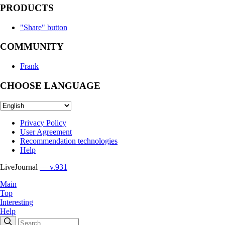
PRODUCTS
"Share" button
COMMUNITY
Frank
CHOOSE LANGUAGE
Privacy Policy
User Agreement
Recommendation technologies
Help
LiveJournal
— v.931
Main
Top
Interesting
Help