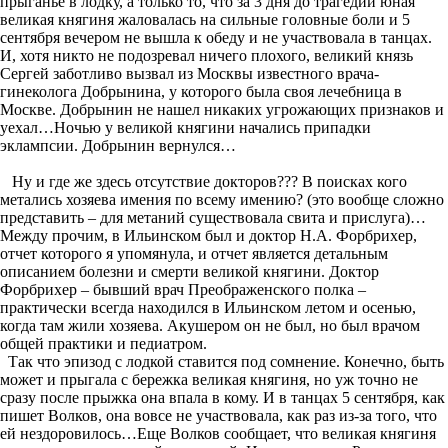
прыганье в лодку, а только то, что за 3 дня до трагедии юная
великая княгиня жаловалась на сильные головные боли и 5
сентября вечером не вышла к обеду и не участвовала в танцах.
И, хотя никто не подозревал ничего плохого, великий князь
Сергей заботливо вызвал из Москвы известного врача-
гинеколога Добрынина, у которого была своя лечебница в
Москве. Добрынин не нашел никаких угрожающих признаков и
уехал…Ночью у великой княгини начались припадки
эклампсии. Добрынин вернулся…
Ну и где же здесь отсутствие докторов??? В поисках кого
метались хозяева имения по всему имению? (это вообще сложно
представить – для метаний существовала свита и прислуга)…
Между прочим, в Ильинском был и доктор Н.А. Форбрихер,
отчет которого я упомянула, и отчет является детальным
описанием болезни и смерти великой княгини. Доктор
Форбрихер – бывший врач Преображенского полка –
практически всегда находился в Ильинском летом и осенью,
когда там жили хозяева. Акушером он не был, но был врачом
общей практики и педиатром.
Так что эпизод с лодкой ставится под сомнение. Конечно, быть
может и прыгала с бережка великая княгиня, но уж точно не
сразу после прыжка она впала в кому. И в танцах 5 сентября, как
пишет Волков, она вовсе не участвовала, как раз из-за того, что
ей нездоровилось…Еще Волков сообщает, что великая княгиня