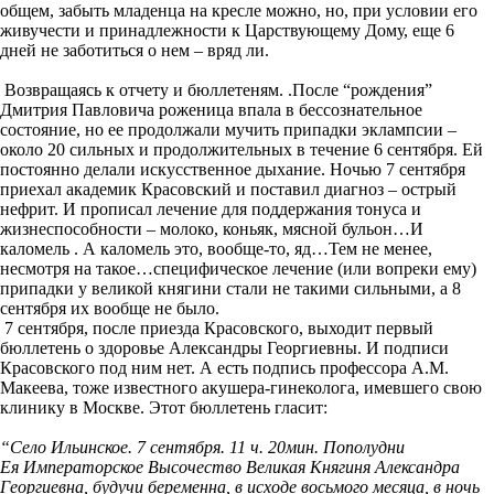
общем, забыть младенца на кресле можно, но, при условии его
живучести и принадлежности к Царствующему Дому, еще 6
дней не заботиться о нем – вряд ли.
Возвращаясь к отчету и бюллетеням. .После “рождения”
Дмитрия Павловича роженица впала в бессознательное
состояние, но ее продолжали мучить припадки эклампсии –
около 20 сильных и продолжительных в течение 6 сентября. Ей
постоянно делали искусственное дыхание. Ночью 7 сентября
приехал академик Красовский и поставил диагноз – острый
нефрит. И прописал лечение для поддержания тонуса и
жизнеспособности – молоко, коньяк, мясной бульон…И
каломель . А каломель это, вообще-то, яд…Тем не менее,
несмотря на такое…специфическое лечение (или вопреки ему)
припадки у великой княгини стали не такими сильными, а 8
сентября их вообще не было.
7 сентября, после приезда Красовского, выходит первый
бюллетень о здоровье Александры Георгиевны. И подписи
Красовского под ним нет. А есть подпись профессора А.М.
Макеева, тоже известного акушера-гинеколога, имевшего свою
клинику в Москве. Этот бюллетень гласит:
“Село Ильинское. 7 сентября. 11 ч. 20мин. Пополудни
Ея Императорское Высочество Великая Княгиня Александра
Георгиевна, будучи беременна, в исходе восьмого месяца, в ночь