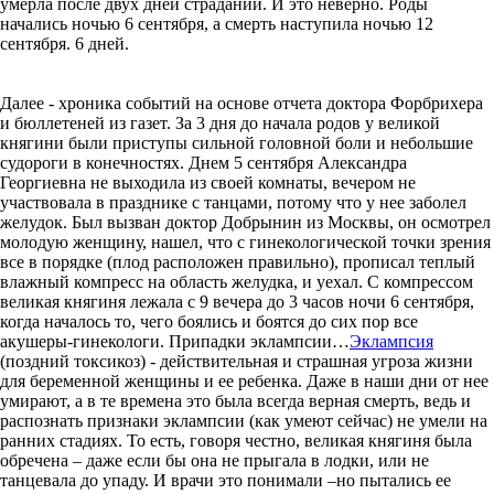
умерла после двух дней страданий. И это неверно. Роды
начались ночью 6 сентября, а смерть наступила ночью 12
сентября. 6 дней.
Далее - хроника событий на основе отчета доктора Форбрихера
и бюллетеней из газет. За 3 дня до начала родов у великой
княгини были приступы сильной головной боли и небольшие
судороги в конечностях. Днем 5 сентября Александра
Георгиевна не выходила из своей комнаты, вечером не
участвовала в празднике с танцами, потому что у нее заболел
желудок. Был вызван доктор Добрынин из Москвы, он осмотрел
молодую женщину, нашел, что с гинекологической точки зрения
все в порядке (плод расположен правильно), прописал теплый
влажный компресс на область желудка, и уехал. С компрессом
великая княгиня лежала с 9 вечера до 3 часов ночи 6 сентября,
когда началось то, чего боялись и боятся до сих пор все
акушеры-гинекологи. Припадки эклампсии…
Эклампсия
(поздний токсикоз) - действительная и страшная угроза жизни
для беременной женщины и ее ребенка. Даже в наши дни от нее
умирают, а в те времена это была всегда верная смерть, ведь и
распознать признаки эклампсии (как умеют сейчас) не умели на
ранних стадиях. То есть, говоря честно, великая княгиня была
обречена – даже если бы она не прыгала в лодки, или не
танцевала до упаду. И врачи это понимали –но пытались ее