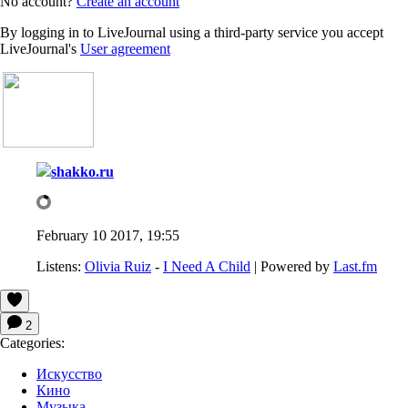
No account?
Create an account
By logging in to LiveJournal using a third-party service you accept
LiveJournal's
User agreement
shakko.ru
February 10 2017, 19:55
Listens:
Olivia Ruiz
-
I Need A Child
| Powered by
Last.fm
2
Categories:
Искусство
Кино
Музыка