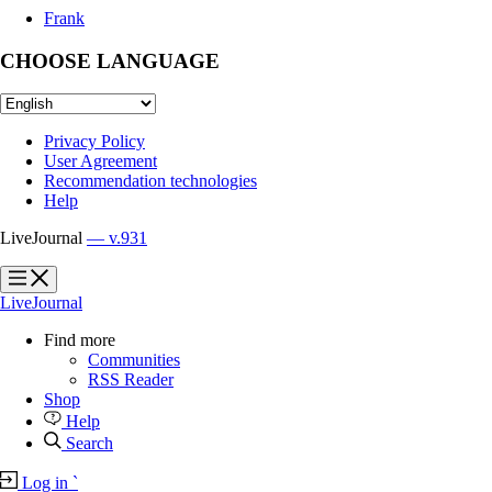
Frank
CHOOSE LANGUAGE
Privacy Policy
User Agreement
Recommendation technologies
Help
LiveJournal
— v.931
?
?
LiveJournal
Find more
Communities
RSS Reader
Shop
Help
Search
Log in
`