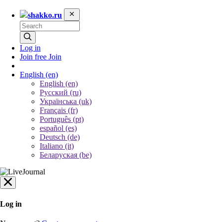
shakko.ru
Log in
Join free
Join
English
(en)
English (en)
Русский (ru)
Українська (uk)
Français (fr)
Português (pt)
español (es)
Deutsch (de)
Italiano (it)
Беларуская (be)
Log in