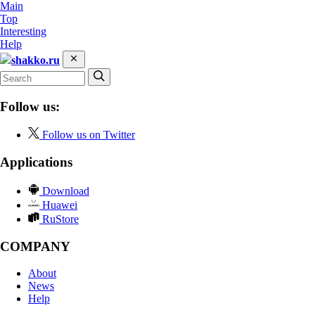
Main
Top
Interesting
Help
shakko.ru
Follow us:
Follow us on Twitter
Applications
Download
Huawei
RuStore
COMPANY
About
News
Help