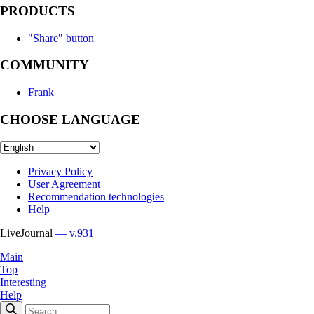
PRODUCTS
"Share" button
COMMUNITY
Frank
CHOOSE LANGUAGE
Privacy Policy
User Agreement
Recommendation technologies
Help
LiveJournal
— v.931
Main
Top
Interesting
Help