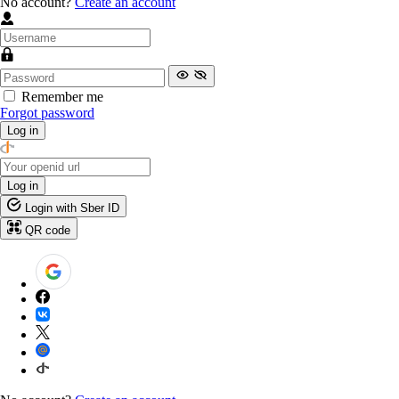
No account?
Create an account
Remember me
Forgot password
Log in
Log in
Login with Sber ID
QR code