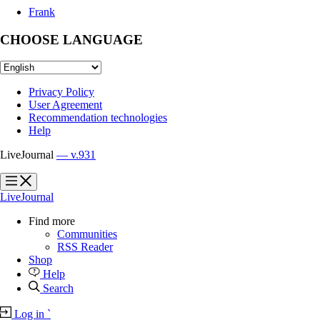
Frank
CHOOSE LANGUAGE
Privacy Policy
User Agreement
Recommendation technologies
Help
LiveJournal
— v.931
?
?
LiveJournal
Find more
Communities
RSS Reader
Shop
Help
Search
Log in
`