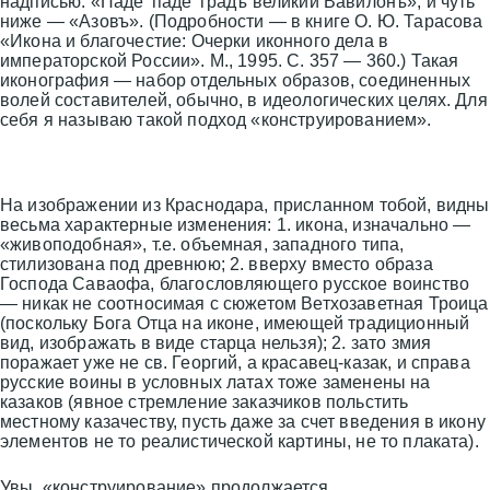
надписью: «Паде’ паде’ градъ великий Вавилонъ», и чуть
ниже — «Азовъ». (Подробности — в книге О. Ю. Тарасова
«Икона и благочестие: Очерки иконного дела в
императорской России». М., 1995. С. 357 — 360.) Такая
иконография — набор отдельных образов, соединенных
волей составителей, обычно, в идеологических целях. Для
себя я называю такой подход «конструированием».
На изображении из Краснодара, присланном тобой, видны
весьма характерные изменения: 1. икона, изначально —
«живоподобная», т.е. объемная, западного типа,
стилизована под древнюю; 2. вверху вместо образа
Господа Саваофа, благословляющего русское воинство
— никак не соотносимая с сюжетом Ветхозаветная Троица
(поскольку Бога Отца на иконе, имеющей традиционный
вид, изображать в виде старца нельзя); 2. зато змия
поражает уже не св. Георгий, а красавец-казак, и справа
русские воины в условных латах тоже заменены на
казаков (явное стремление заказчиков польстить
местному казачеству, пусть даже за счет введения в икону
элементов не то реалистической картины, не то плаката).
Увы, «конструирование» продолжается …