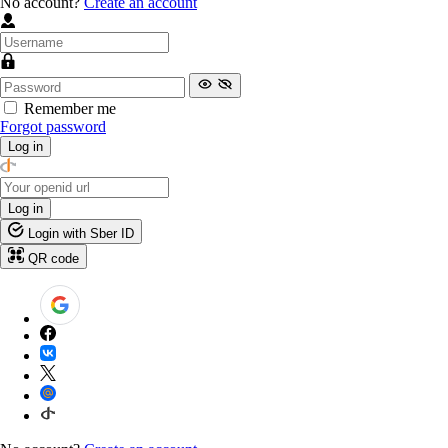
No account?
Create an account
Remember me
Forgot password
Log in
Log in
Login with Sber ID
QR code