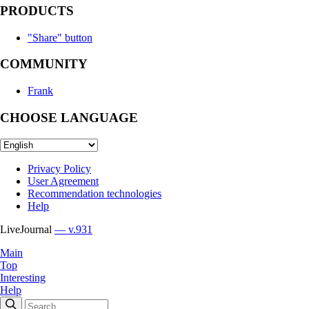
PRODUCTS
"Share" button
COMMUNITY
Frank
CHOOSE LANGUAGE
Privacy Policy
User Agreement
Recommendation technologies
Help
LiveJournal
— v.931
Main
Top
Interesting
Help