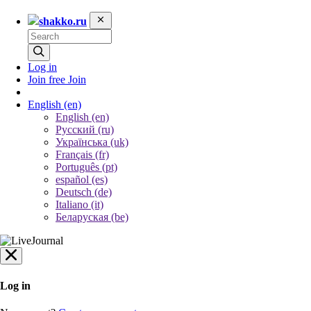
shakko.ru
Log in
Join free
Join
English
(en)
English (en)
Русский (ru)
Українська (uk)
Français (fr)
Português (pt)
español (es)
Deutsch (de)
Italiano (it)
Беларуская (be)
Log in