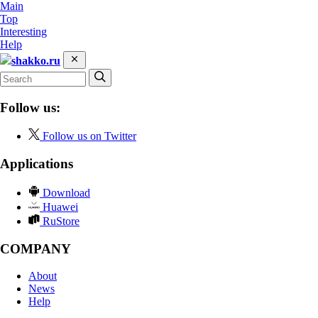
Main
Top
Interesting
Help
shakko.ru
Follow us:
Follow us on Twitter
Applications
Download
Huawei
RuStore
COMPANY
About
News
Help