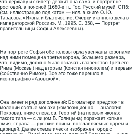
что державу и скипетр держит она сама, и портрет не
ростовой, а поясной (1680-е гг., Гос. Русский музей, СПб;
(см. иллюстрацию под катом — илл. в книге О. Ю.
Тарасова «Икона и благочестие: Очерки иконного дела в
императорской России». М., 1995. С. 358, — Портрет
правительницы Софьи Алексеевны).
На портрете Софьи обе головы орла увенчаны коронами,
над ними помещена третья корона, большего размера,
что, видимо, должно было означать главенство Третьего
Рима (Москвы) над вторым (Константинополем) и первым
(собственно Римом). Все это тоже перешло в
иконографию «Азовской».
Она имеет и ряд дополнений: Богоматери предстоят в
молении святые монахи (композиционно — аналогия
Покрова), ниже слева св. Георгий (на первых иконах
такого типа — с лицом В. Голицына) поражает копьем
змия, справа — русские воины, возглавляемые царем и
царицей. Далее схематически изображен город с