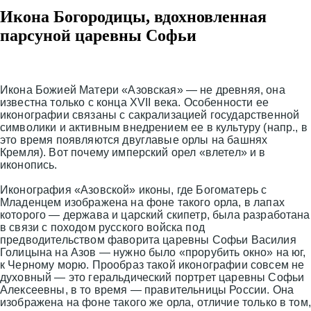
Икона Богородицы, вдохновленная
парсуной царевны Софьи
Икона Божией Матери «Азовская» — не древняя, она
известна только с конца XVII века. Особенности ее
иконографии связаны с сакрализацией государственной
символики и активным внедрением ее в культуру (напр., в
это время появляются двуглавые орлы на башнях
Кремля). Вот почему имперский орел «влетел» и в
иконопись.
Иконография «Азовской» иконы, где Богоматерь с
Младенцем изображена на фоне такого орла, в лапах
которого — держава и царский скипетр, была разработана
в связи с походом русского войска под
предводительством фаворита царевны Софьи Василия
Голицына на Азов — нужно было «прорубить окно» на юг,
к Черному морю. Прообраз такой иконографии совсем не
духовный — это геральдический портрет царевны Софьи
Алексеевны, в то время — правительницы России. Она
изображена на фоне такого же орла, отличие только в том,