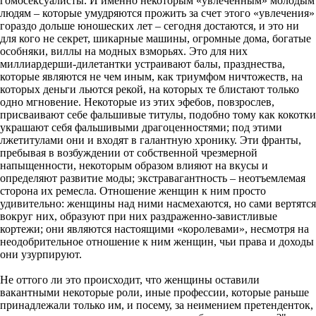
гомосексуалисты. И именно некоторым «увлеченным» молодым
людям – которые умудряются прожить за счет этого «увлечения»
гораздо дольше юношеских лет – сегодня достаются, и это ни
для кого не секрет, шикарные машины, огромные дома, богатые
особняки, виллы на модных взморьях. Это для них
миллиардерши-дилетантки устраивают балы, празднества,
которые являются не чем иным, как триумфом ничтожеств, на
которых деньги льются рекой, на которых те блистают только
одно мгновение. Некоторые из этих эфебов, повзрослев,
присваивают себе фальшивые титулы, подобно тому как кокотки
украшают себя фальшивыми драгоценностями; под этими
лжетитулами они и входят в галантную хронику. Эти франты,
пребывая в возбуждении от собственной чрезмерной
напыщенности, некоторым образом влияют на вкусы и
определяют развитие моды; экстравагантность – неотъемлемая
сторона их ремесла. Отношение женщин к ним просто
удивительно: женщины над ними насмехаются, но сами вертятся
вокруг них, образуют при них раздраженно-завистливые
кортежи; они являются настоящими «королевами», несмотря на
неодобрительное отношение к ним женщин, чьи права и доходы
они узурпируют.
Не оттого ли это происходит, что женщины оставили
вакантными некоторые роли, иные профессии, которые раньше
принадлежали только им, и посему, за неимением претенденток,