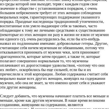
из среды которой они выходят, теряя с каждым годом свое
значение в обществе с установившимся порядком, с очень
большим небрежением требует от этих женщин соблюдения
моральных норм, гарантирующих поддержание указанного
порядка. Праздные наследницы традиционной утонченности,
воспитанные или умело выдающие себя за таковых, часто
обладающие к тому же личными средствами к существованию
(некоторые из этих женщин ни разу в жизни не взяли от мужчин
ни единого су), очень рассердились бы, если бы кто-нибудь
назвал их подлинными именами: добровольные гетеры. Другие,
считающие себя ничем мужчинам не обязанными, потому что
отказываются принимать от мужчин чеки, хотя принимают
драгоценности, которые затем продают, а также те, которые
полагают совершенно нормальным то, что мужчины
оплачивают их дорогостоящие удовольствия, «потому что они
их любят», оскорбились бы еще сильней, если бы и их
причислили к этой корпорации. Любая содержанка считает себя
морально выше всех других женщин, живущих на содержании
мужчин, ибо она не знает, за что именно ценят себя и уважают
эти другие женщины.
Следует добавить, что мужчины начинают платить все меньше и
меньше, кроме как другим мужчинам. В наше время великими
созданиями, живущими на содержании, являются