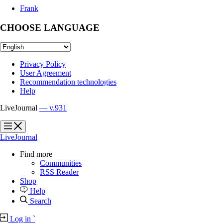
Frank
CHOOSE LANGUAGE
Privacy Policy
User Agreement
Recommendation technologies
Help
LiveJournal
— v.931
?
?
LiveJournal
Find more
Communities
RSS Reader
Shop
Help
Search
Log in
`