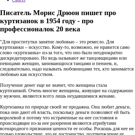
Писатель Морис Дрюон пишет про
куртизанок в 1954 году - про
профессионалок 20 века
"Для проститутки занятие любовью – это ремесло. Для
куртизанки – искусство. Кому-то, возможно, не нравится само
слово «куртизанка» из-за того, что оно было неоднократно
дискредитировано. Но ведь называют же танцовщицами или
певицами женщин, занимающихся танцами и пением, и,
следовательно, надо называть любовницами тех, кто занимается
любовью как искусством.
Получение денег еще не значит, что женщина стала
куртизанкой. Очень многие женщины, живущие на содержании
у мужчин, являются всего лишь неудавшимися женами.
Куртизанка по природе своей не продажна. Она любит деньги,
пока они дают ей власть, поскольку деньги позволяют ей быть
королевой и потому что истраченные на нее состояния и
происходящие из-за нее разорения являются атрибутами
всенародного признания ценности ее особы. Роскошь для нее не
только удовольствие, это ее достоинство, подтверждение ее