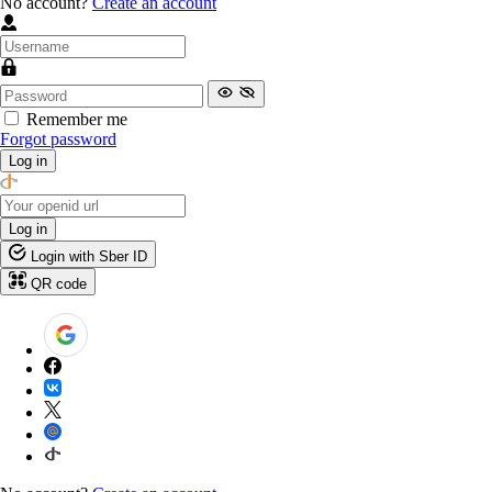
No account?
Create an account
Remember me
Forgot password
Log in
Log in
Login with Sber ID
QR code