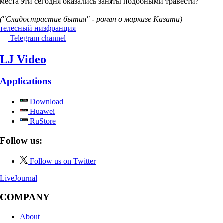
места эти сегодня оказались заняты подобными травести?"
("Сладострастие бытия" - роман о маркизе Казати)
телесный низ
франция
Telegram channel
LJ Video
Applications
Download
Huawei
RuStore
Follow us:
Follow us on Twitter
LiveJournal
COMPANY
About