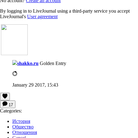
No account?
Create an account
By logging in to LiveJournal using a third-party service you accept
LiveJournal's
User agreement
shakko.ru
Golden Entry
January 29 2017, 15:43
17
Categories:
История
Общество
Отношения
Cancel