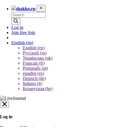
shakko.ru
Log in
Join free
Join
English
(en)
English (en)
Русский (ru)
Українська (uk)
Français (fr)
Português (pt)
español (es)
Deutsch (de)
Italiano (it)
Беларуская (be)
Log in