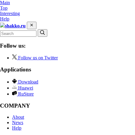
Main
Top
Interesting
Help
shakko.ru
Follow us:
Follow us on Twitter
Applications
Download
Huawei
RuStore
COMPANY
About
News
Help