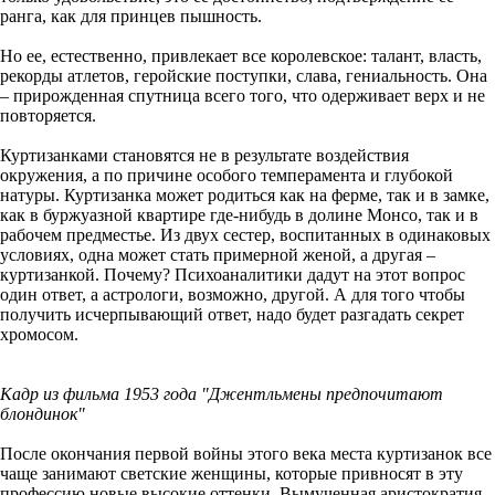
ранга, как для принцев пышность.
Но ее, естественно, привлекает все королевское: талант, власть,
рекорды атлетов, геройские поступки, слава, гениальность. Она
– прирожденная спутница всего того, что одерживает верх и не
повторяется.
Куртизанками становятся не в результате воздействия
окружения, а по причине особого темперамента и глубокой
натуры. Куртизанка может родиться как на ферме, так и в замке,
как в буржуазной квартире где-нибудь в долине Монсо, так и в
рабочем предместье. Из двух сестер, воспитанных в одинаковых
условиях, одна может стать примерной женой, а другая –
куртизанкой. Почему? Психоаналитики дадут на этот вопрос
один ответ, а астрологи, возможно, другой. А для того чтобы
получить исчерпывающий ответ, надо будет разгадать секрет
хромосом.
Кадр из фильма 1953 года "Джентльмены предпочитают
блондинок"
После окончания первой войны этого века места куртизанок все
чаще занимают светские женщины, которые привносят в эту
профессию новые высокие оттенки. Вымученная аристократия,