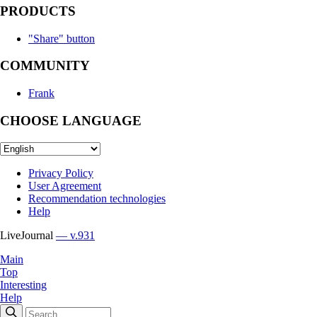
PRODUCTS
"Share" button
COMMUNITY
Frank
CHOOSE LANGUAGE
Privacy Policy
User Agreement
Recommendation technologies
Help
LiveJournal
— v.931
Main
Top
Interesting
Help