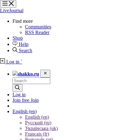
?
?
?
?
LiveJournal
Find more
Communities
RSS Reader
Shop
Help
Search
Log in
`
shakko.ru
Log in
Join free
Join
English
(en)
English (en)
Русский (ru)
Українська (uk)
Français (fr)
Português (pt)