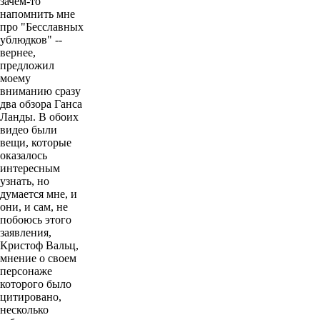
зачем-то
напомнить мне
про "Бесславных
ублюдков" --
вернее,
предложил
моему
вниманию сразу
два обзора Ганса
Ланды. В обоих
видео были
вещи, которые
оказалось
интересным
узнать, но
думается мне, и
они, и сам, не
побоюсь этого
заявления,
Кристоф Вальц,
мнение о своем
персонаже
которого было
цитировано,
несколько