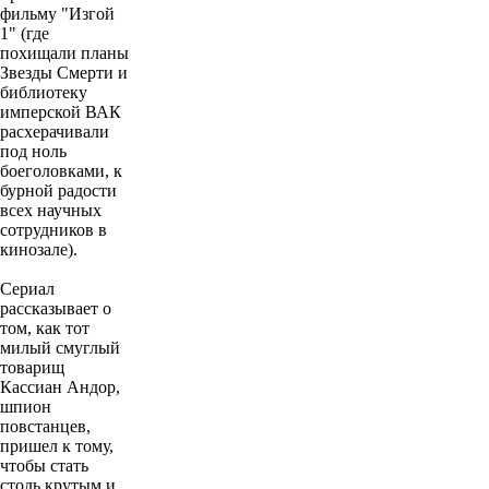
фильму "Изгой
1" (где
похищали планы
Звезды Смерти и
библиотеку
имперской ВАК
расхерачивали
под ноль
боеголовками, к
бурной радости
всех научных
сотрудников в
кинозале).
Сериал
рассказывает о
том, как тот
милый смуглый
товарищ
Кассиан Андор,
шпион
повстанцев,
пришел к тому,
чтобы стать
столь крутым и