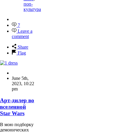
поп-
культура
7
Leave a
comment
Share
Flag
June 5th,
2023
,
10:22
pm
Арт-дилер во
вселенной
Star Wars
В мою подборку
демонических