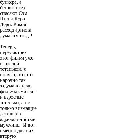
бункере, а
бегают всех
спасают Сэм
Нил и Лора
Дерн. Какой
расход артиста,
думала я тогда!
Теперь,
пересмотрев
этот фильм уже
взрослой
тетенькой, я
поняла, что это
нарочно так
задумано, ведь
фильмы смотрят
и взрослые
тетеньки, а не
только визжащие
детишки и
адреналинистые
мужчины. И вот
именно для них
вторую