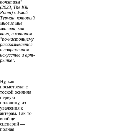
понятиям"
(2023, The Kill
Room) с Умой
Турман, который
многие мне
хвалили, как
кино, в котором
"по-настоящему
рассказывается
о современном
искусстве и арт-
рынке".
Ну, как
посмотрела: с
тоской осилила
первую
половину, из
уважения к
актерам. Так-то
вообще
сценарий —
полная