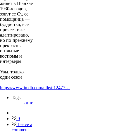
живет в Шанхае
1930-х годов,
зовут ее Су, ее
помощница —
буддистка, все
прочее тоже
адаптировано,
но по-прежнему
прекрасны
стильные
костюмы и
интерьеры.
Увы, только
один сезон
https://www.imdb.com/title/tt12477…
Tags
кино
9
Leave a
comment