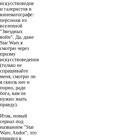
искусствоведов
и галеристов в
кинематографе:
персонаж из
вселенной
"Звездных
войн". Да, даже
Star Wars я
смотрю через
призму
искусствоведения
(только не
спрашивайте
меня, смотрю ли
я сквозь нее и
порно, ради
бога, вам не
нужно знать
правду).
Итак, новый
сериал под
названием "Star
Wars: Andor", это
приквел к