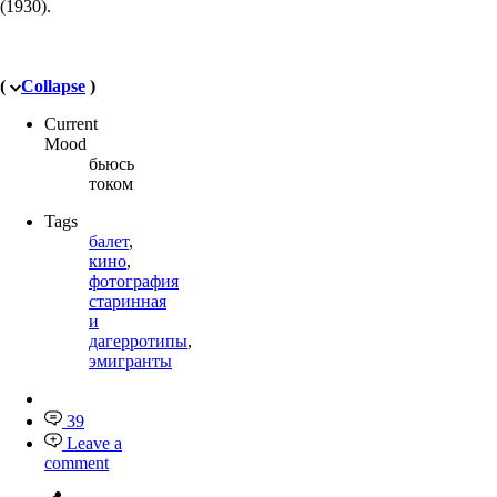
(1930).
(
Collapse
)
Current
Mood
бьюсь
током
Tags
балет
,
кино
,
фотография
старинная
и
дагерротипы
,
эмигранты
39
Leave a
comment