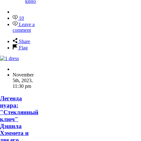
кино
10
Leave a
comment
Share
Flag
November
5th, 2023
,
11:30 pm
Легенда
нуара:
"Стеклянный
ключ"
Дэшила
Хэммета и
две его