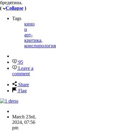
бредятина.
(
Collapse
)
Tags
кино
и
арт-
критика
,
конспирология
95
Leave a
comment
Share
Flag
March 23rd,
2024
,
07:56
pm