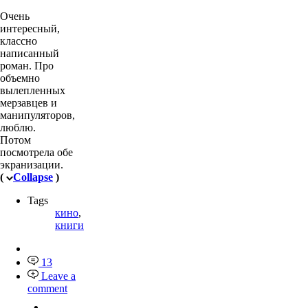
Очень
интересный,
классно
написанный
роман. Про
объемно
вылепленных
мерзавцев и
манипуляторов,
люблю.
Потом
посмотрела обе
экранизации.
(
Collapse
)
Tags
кино
,
книги
13
Leave a
comment