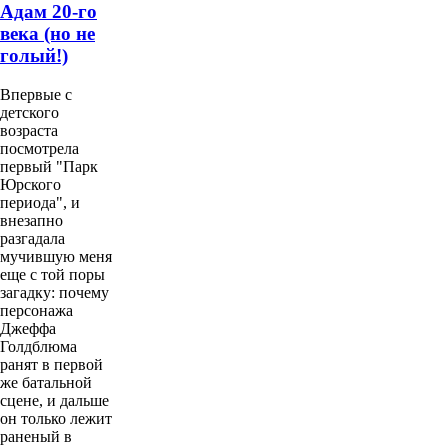
Адам 20-го
века (но не
голый!)
Впервые с
детского
возраста
посмотрела
первый "Парк
Юрского
периода", и
внезапно
разгадала
мучившую меня
еще с той поры
загадку: почему
персонажа
Джеффа
Голдблюма
ранят в первой
же батальной
сцене, и дальше
он только лежит
раненый в