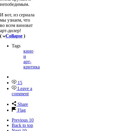
непобедимым.
И вот, из сериала
мы узнаем, что
во всем виноват
арт-дилер!
(
Collapse
)
Tags
кино
и
арт-
критика
15
Leave a
comment
Share
Flag
Previous 10
Back to top
Next 10