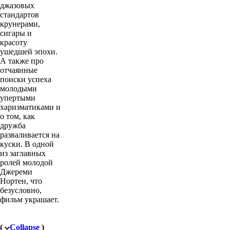
джазовых
стандартов
крунерами,
сигары и
красоту
ушедшей эпохи.
А также про
отчаянные
поиски успеха
молодыми
упертыми
харизматиками и
о том, как
дружба
разваливается на
куски. В одной
из заглавных
ролей молодой
Джереми
Нортен, что
безусловно,
фильм украшает.
(
Collapse
)